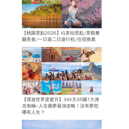
【桃園景點2026】IG美拍景點/景觀餐
廳美食/一日遊二日遊行程/住宿推薦
【環遊世界度蜜月】345天35國7大洲
含南極~人生圓夢最強攻略！沒有夢想
哪有人生？