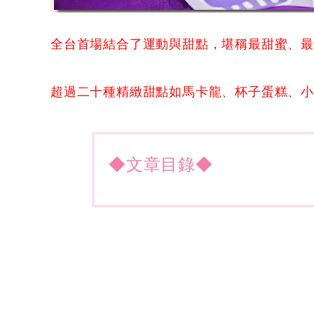
全台首場結合了運動與甜點，堪稱最甜蜜、
超過二十種精緻甜點如馬卡龍、杯子蛋糕、
◆文章目錄◆