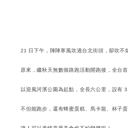
21 日下午，陣陣寒風吹過台北街頭，卻吹
原來，繼秋天無數個路跑活動開跑後，全台
以迎風河濱公園為起點，全長六公里，設有 3
不但能跑步，還有蜂蜜蛋糕、馬卡龍、杯子