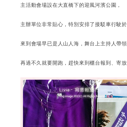
主活動會場設在大直橋下的迎風河濱公園，
主辦單位非常貼心，特別安排了接駁車行駛
來到會場早已是人山人海，舞台上主持人帶領
再過不久就要開跑，趕快來到櫃台報到、寄