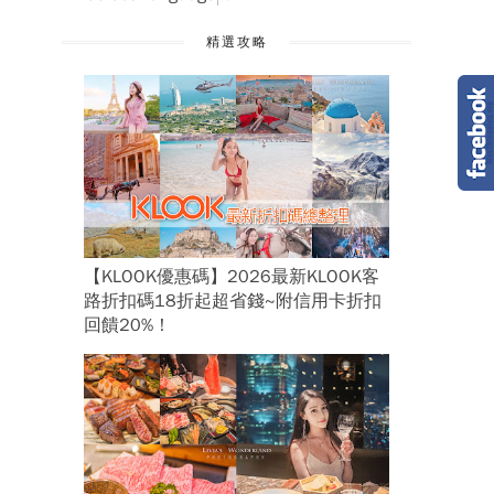
精選攻略
【KLOOK優惠碼】2026最新KLOOK客
路折扣碼18折起超省錢~附信用卡折扣
回饋20%！