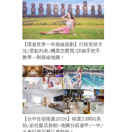
【環遊世界一年路線規劃】行程安排方
法/景點列表/機票怎麼買/詳細手把手
教學～附路線地圖！
【台中住宿推薦2026】精選23間IG美
拍/必住飯店旅館~地圖分區逢甲/一中/