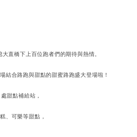
不熄大直橋下上百位跑者們的期待與熱情。
首場結合路跑與甜點的甜蜜路跑盛大登場啦！
 處甜點補給站，
蛋糕、可樂等甜點，