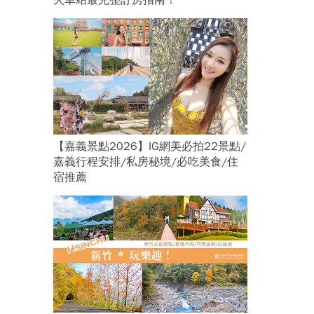
火車站最完整訂房指南！
【嘉義景點2026】IG網美必拍22景點/
嘉義行程安排/私房秘境/必吃美食/住
宿推薦