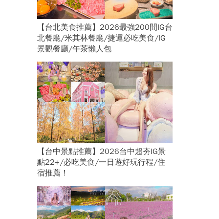
【台北美食推薦】2026最強200間IG台
北餐廳/米其林餐廳/捷運必吃美食/IG
景觀餐廳/午茶懶人包
【台中景點推薦】2026台中超夯IG景
點22+/必吃美食/一日遊好玩行程/住
宿推薦！