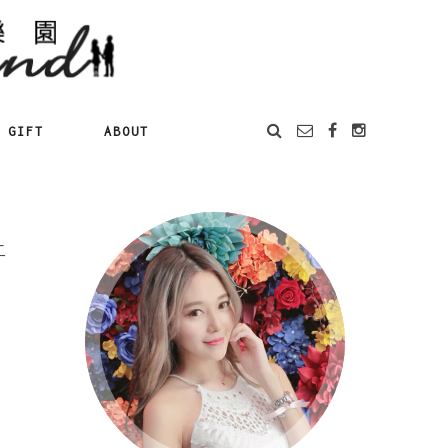
GIFT
ABOUT
二