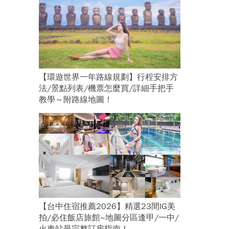
【環遊世界一年路線規劃】行程安排方
法/景點列表/機票怎麼買/詳細手把手
教學～附路線地圖！
【台中住宿推薦2026】精選23間IG美
拍/必住飯店旅館~地圖分區逢甲/一中/