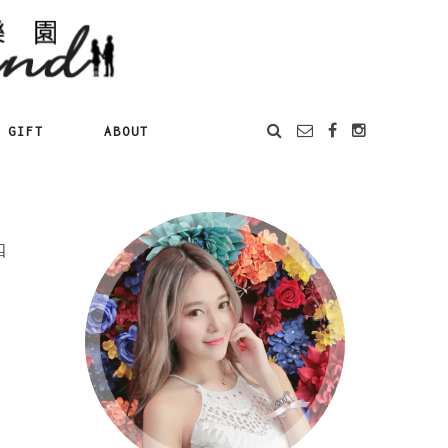
GIFT
ABOUT
四