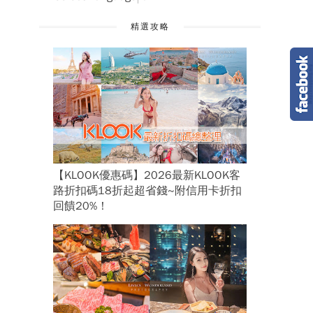
精選攻略
【KLOOK優惠碼】2026最新KLOOK客
路折扣碼18折起超省錢~附信用卡折扣
回饋20%！