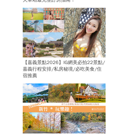
火車站最完整訂房指南！
【嘉義景點2026】IG網美必拍22景點/
嘉義行程安排/私房秘境/必吃美食/住
宿推薦