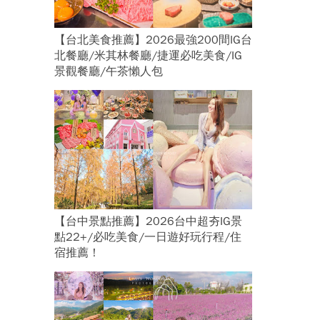
【台北美食推薦】2026最強200間IG台
北餐廳/米其林餐廳/捷運必吃美食/IG
景觀餐廳/午茶懶人包
【台中景點推薦】2026台中超夯IG景
點22+/必吃美食/一日遊好玩行程/住
宿推薦！