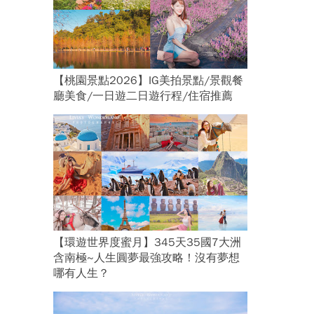
【桃園景點2026】IG美拍景點/景觀餐
廳美食/一日遊二日遊行程/住宿推薦
【環遊世界度蜜月】345天35國7大洲
含南極~人生圓夢最強攻略！沒有夢想
哪有人生？