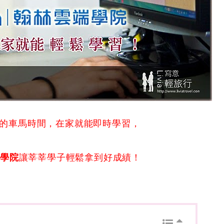
奔波的車馬時間，在家就能即時學習，
端學院
讓莘莘學子輕鬆拿到好成績！