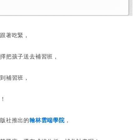
跟著吃緊，
擇把孩子送去補習班，
到補習班，
折！
版社推出的
翰林雲端學院
，