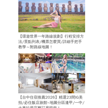
【環遊世界一年路線規劃】行程安排方
法/景點列表/機票怎麼買/詳細手把手
教學～附路線地圖！
【台中住宿推薦2026】精選23間IG美
拍/必住飯店旅館~地圖分區逢甲/一中/