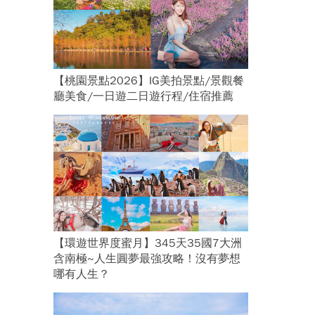
【桃園景點2026】IG美拍景點/景觀餐
廳美食/一日遊二日遊行程/住宿推薦
【環遊世界度蜜月】345天35國7大洲
含南極~人生圓夢最強攻略！沒有夢想
哪有人生？