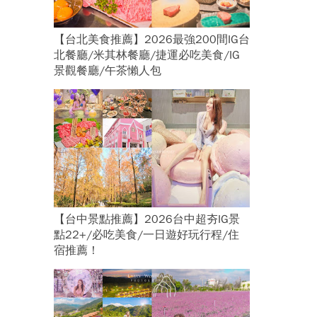
【台北美食推薦】2026最強200間IG台
北餐廳/米其林餐廳/捷運必吃美食/IG
景觀餐廳/午茶懶人包
【台中景點推薦】2026台中超夯IG景
點22+/必吃美食/一日遊好玩行程/住
宿推薦！