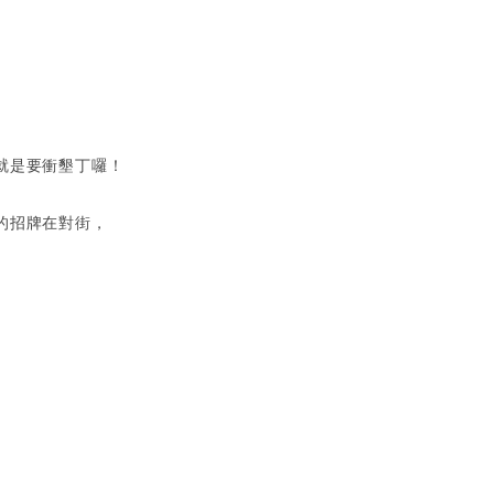
就是要衝墾丁囉！
的招牌在對街，