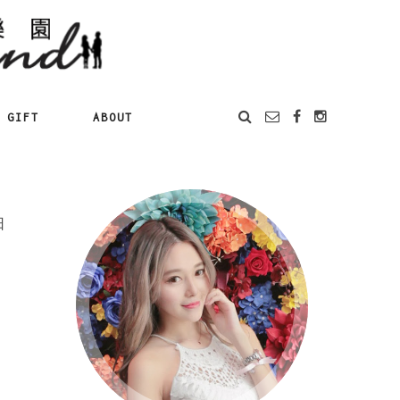
GIFT
ABOUT
日