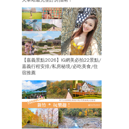
火車站最完整訂房指南！
【嘉義景點2026】IG網美必拍22景點/
嘉義行程安排/私房秘境/必吃美食/住
宿推薦