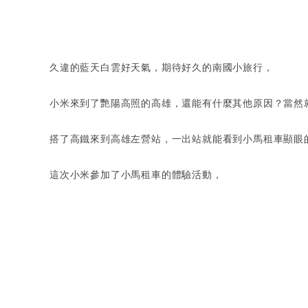
久違的藍天白雲好天氣，期待好久的南國小旅行，
小米來到了艷陽高照的高雄，還能有什麼其他原因？當然
搭了高鐵來到高雄左營站，一出站就能看到小馬租車顯眼
這次小米參加了小馬租車的體驗活動，