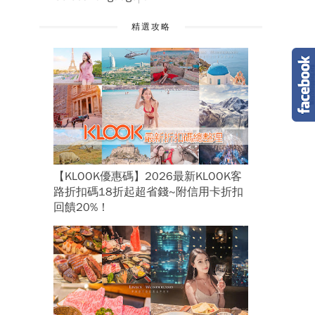
精選攻略
【KLOOK優惠碼】2026最新KLOOK客
路折扣碼18折起超省錢~附信用卡折扣
回饋20%！