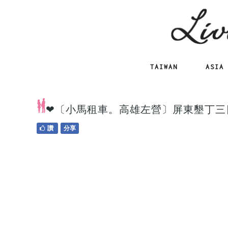
TAIWAN
ASIA
❤〔小馬租車。高雄左營〕屏東墾丁三
讚
分享