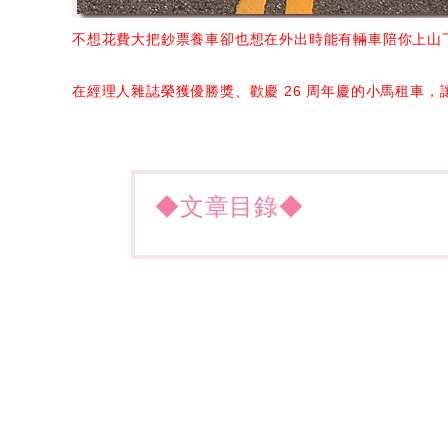
不想花費大把鈔票養車卻也想在外出時能有輛車陪你上山
在經理人雜誌榮獲優勝獎、歡慶 26 周年慶的小馬租車
◆文章目錄◆