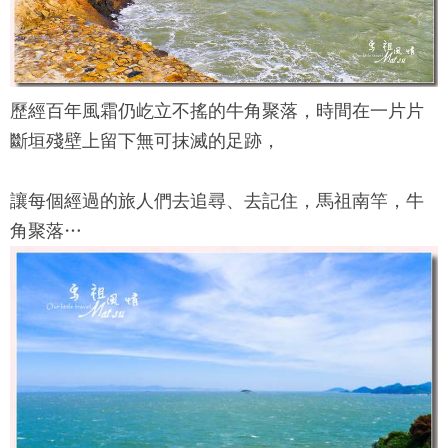
歷經百年風霜仍屹立不搖的
牛角聚落
，時間在一片片
斷垣殘壁上留下無可抹滅的足跡，
讓每個經過的旅人們去追尋、去記住，馬祖南竿，
牛
角聚落
…