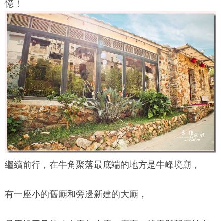
憶！
繼續前行，在
牛角聚落
最底端的地方是牛峰境廟，
有一座小的舊廟和旁邊新建的大廟，