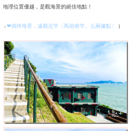
地理位置優越，是觀海景的絕佳地點！
❤徜徉海景．遠眺北竿〔馬祖南竿。么兩據點〕
）
（