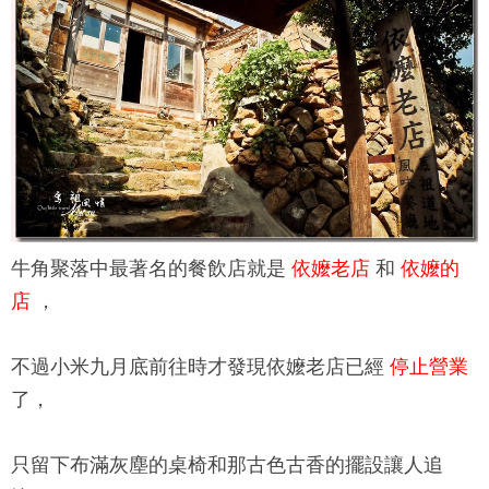
牛角聚落
中最著名的餐飲店就是
依嬤老店
和
依嬤的
店
，
不過小米九月底前往時才發現依嬤老店已經
停止營業
了，
只留下布滿灰塵的桌椅和那古色古香的擺設讓人追