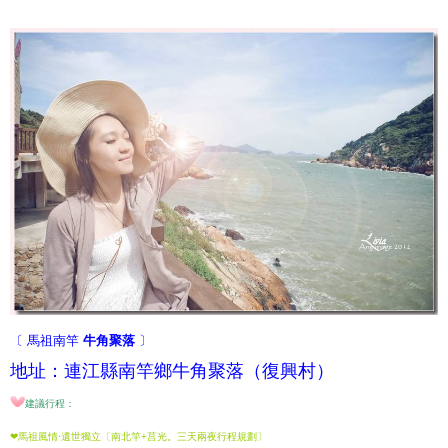
〔 馬祖南竿
牛角聚落
〕
地址：連江縣南竿鄉牛角聚落（復興村）
建議行程：
❤馬祖風情‧遺世獨立〔南北竿+莒光。三天兩夜行程規劃〕