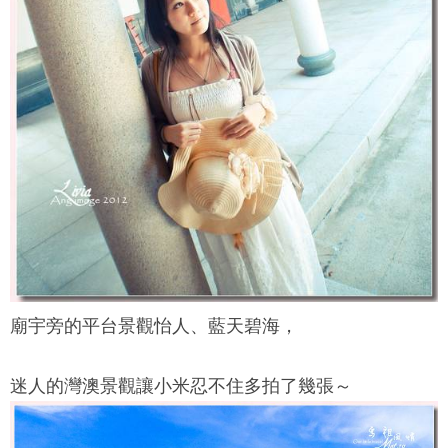
廟宇旁的平台景觀怡人、藍天碧海，
迷人的灣澳景觀讓小米忍不住多拍了幾張～