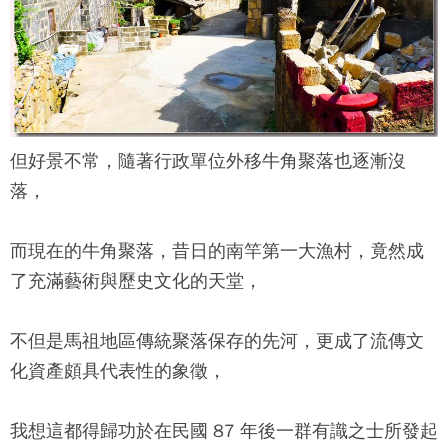
但好景不常，隨著行政單位外移
牛角聚落
也逐漸沒
落，
而現在的
牛角聚落
，昔日的南竿第一大漁村，竟然成
了充滿藝術與歷史文化的天堂，
不但是馬祖地區傳統聚落保存的先河，更成了流傳文
化資產頗具代表性的象徵，
我想這都得歸功於在民國 87 年後一群有識之士所發起