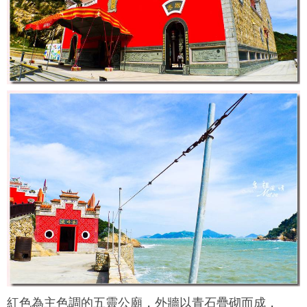
紅色為主色調的五靈公廟，外牆以青石疊砌而成，