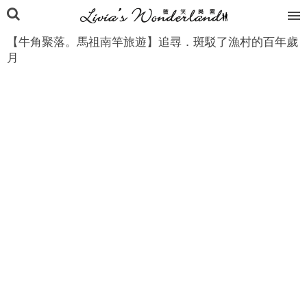
【牛角聚落。馬祖南竿旅遊】追尋．斑駁了漁村的百年歲
月