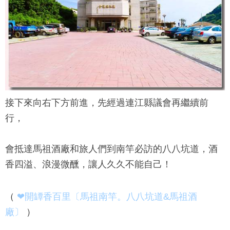
接下來向右下方前進，先經過連江縣議會再繼續前
行，
會抵達馬祖酒廠和旅人們到南竿必訪的八八坑道，酒
香四溢、浪漫微醺，讓人久久不能自己！
（
❤開罈香百里〔馬祖南竿。八八坑道&馬祖酒
廠〕
）