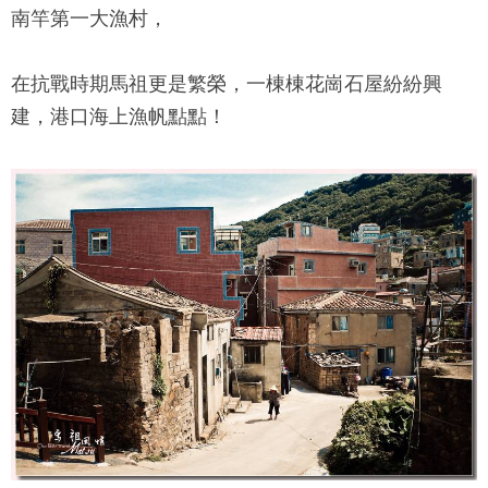
南竿第一大漁村，
在抗戰時期馬祖更是繁榮，一棟棟花崗石屋紛紛興
建，港口海上漁帆點點！