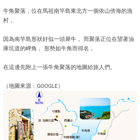
牛角聚落
，位在馬祖南竿島東北方一個依山傍海的漁
村，
因為南竿島形狀好似一頭犀牛， 而聚落正位在望著油
庫坑道的岬角， 形勢如牛角而得名，
在這邊先附上一張
牛角聚落
的地圖給旅人們。
（地圖來源：GOOGLE）