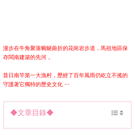
漫步在
牛角聚落
蜿蜒曲折的花崗岩步道，馬祖地區保
存閩南建築的先河，
昔日南竿第一大漁村，歷經了百年風雨仍屹立不搖的
守護著它獨特的歷史文化 …
◆文章目錄◆