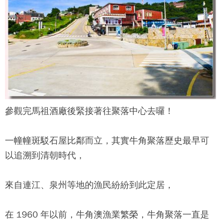
參觀完馬祖酒廠後緊接著往聚落中心去囉！
一幢幢斑駁石屋比鄰而立，其實
牛角聚落
歷史最早可
以追溯到清朝時代，
來自連江、泉州等地的漁民紛紛到此定居，
在 1960 年以前，牛角澳漁業繁榮，
牛角聚落
一直是