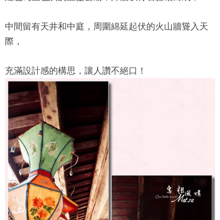
中間留有天井和中庭，周圍綿延起伏的火山牆聳入天
際，
充滿設計感的構思，讓人讚不絕口！