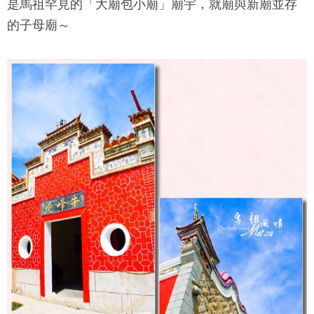
是馬祖罕見的「大廟包小廟」廟宇，就廟與新廟並存
的子母廟～