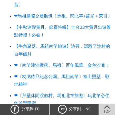
莒〕
❤馬祖島際交通航班〔馬祖。南北竿+莒光＋東引〕
【中秋連假賞月。節慶特輯】全台23大賞月出遊景
點特搜！必看！
【牛角聚落。馬祖南竿旅遊】追尋．斑駁了漁村的
百年歲月
❤〔南竿津沙聚落。馬祖〕百年風華、金色沙灘！
❤〔枕戈待旦紀念公園。馬祖南竿〕福山照壁．戰
地精神
❤〔芹壁休閒渡假村。馬祖北竿旅遊〕玩北竿必住
的首選民宿
分享到 FB
分享到 LINE
LINE
TOP
❤〔馬祖民俗文物館。南竿〕閩東聚落風華再現！