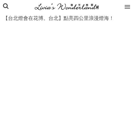
【台北燈會在花博。台北】點亮四公里浪漫燈海！