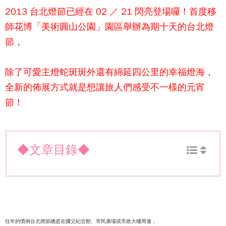
2013 台北燈節已經在 02 ／ 21 閃亮登場囉！首度移
師花博「美術圓山公園」園區舉辦為期十天的台北燈
節，
除了可愛主燈蛇斑斑外還有綿延四公里的幸福燈海，
全新的佈展方式就是想讓旅人們感受不一樣的元宵
節！
◆文章目錄◆
往年的慣例台北燈節總是在國父紀念館、市民廣場或市政大樓周邊，