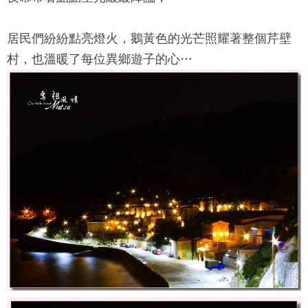
居民們紛紛點亮燈火，鵝黃色的光芒照耀著整個芹壁
村，也溫暖了每位異鄉遊子的心…