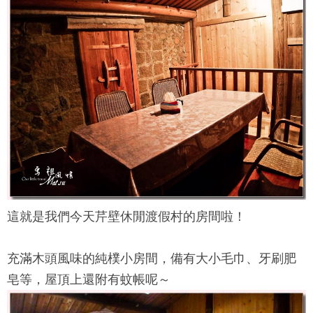
這就是我們今天
芹壁休閒渡假村
的房間啦！
充滿木頭風味的純樸小房間，備有大小毛巾、牙刷肥
皂等，屋頂上還附有蚊帳呢～