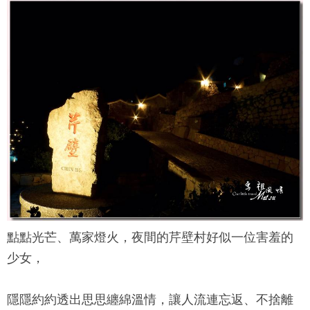
點點光芒、萬家燈火，夜間的芹壁村好似一位害羞的
少女，
隱隱約約透出思思纏綿溫情，讓人流連忘返、不捨離