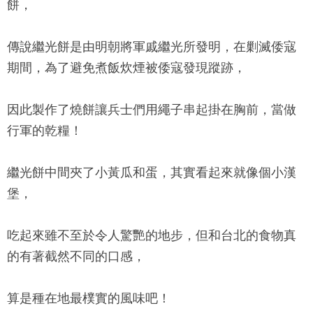
餅，
傳說繼光餅是由明朝將軍戚繼光所發明，在剿滅倭寇
期間，為了避免煮飯炊煙被倭寇發現蹤跡，
因此製作了燒餅讓兵士們用繩子串起掛在胸前，當做
行軍的乾糧！
繼光餅中間夾了小黃瓜和蛋，其實看起來就像個小漢
堡，
吃起來雖不至於令人驚艷的地步，但和台北的食物真
的有著截然不同的口感，
算是種在地最樸實的風味吧！