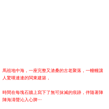
馬祖地中海，一座完整又滄桑的古老聚落，一幢幢讓
人驚嘆連連的閩東建築，
時間在每塊石牆上寫下了無可抹滅的痕跡，伴隨著陣
陣海濤聲沁入心脾…