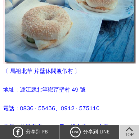
〔 馬祖北竿
芹壁休閒渡假村
〕
地址：連江縣北竿鄉芹壁村 49 號
電話：0836 - 55456、0912 - 575110
房價：精緻客房 1400 元、雙人房（2 小床）1600
分享到 FB
分享到 LINE
LINE
TOP
元、海景房 1800 元、