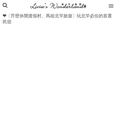
❤〔芹壁休閒渡假村。馬祖北竿旅遊〕玩北竿必住的首選
民宿