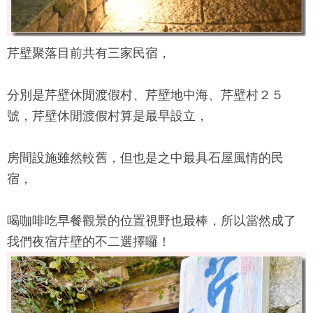
芹壁聚落
目前共有三家民宿，
分別是
芹壁休閒渡假村
、芹壁地中海、芹壁村２５
號，
芹壁休閒渡假村
算是最早設立，
房間設施雖然較舊，但也是之中最具石屋風情的民
宿，
喝咖啡吃早餐觀景的位置視野也最棒，所以當然成了
我們夜宿芹壁的不二選擇囉！