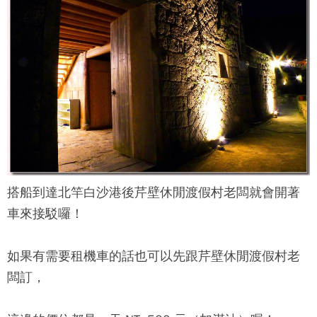
搭船到達北竿白沙港後
芹壁休閒渡假村
老闆就會開著
車來接駁囉！
如果有需要租機車的話也可以先跟
芹壁休閒渡假村
老
闆訂，