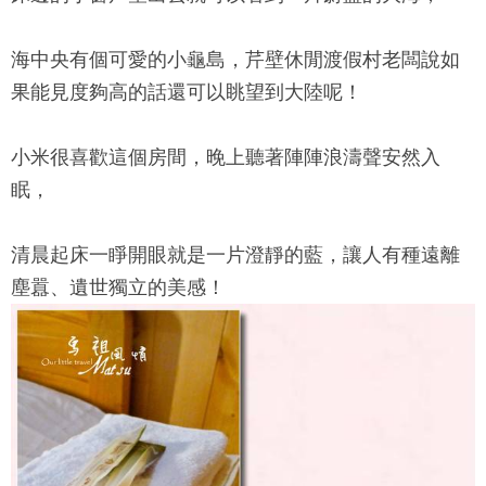
海中央有個可愛的小龜島，
芹壁休閒渡假村
老闆說如
果能見度夠高的話還可以眺望到大陸呢！
小米很喜歡這個房間，晚上聽著陣陣浪濤聲安然入
眠，
清晨起床一睜開眼就是一片澄靜的藍，讓人有種遠離
塵囂、遺世獨立的美感！