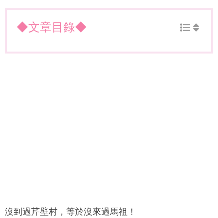
◆文章目錄◆
沒到過
芹壁村
，等於沒來過馬祖！