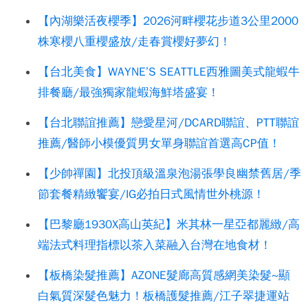
【內湖樂活夜櫻季】2026河畔櫻花步道3公里2000
株寒櫻八重櫻盛放/走春賞櫻好夢幻！
【台北美食】WAYNE’S SEATTLE西雅圖美式龍蝦牛
排餐廳/最強獨家龍蝦海鮮塔盛宴！
【台北聯誼推薦】戀愛星河/DCARD聯誼、PTT聯誼
推薦/醫師小模優質男女單身聯誼首選高CP值！
【少帥禪園】北投頂級溫泉泡湯張學良幽禁舊居/季
節套餐精緻饗宴/IG必拍日式風情世外桃源！
【巴黎廳1930X高山英紀】米其林一星亞都麗緻/高
端法式料理指標以茶入菜融入台灣在地食材！
【板橋染髮推薦】AZONE髮廊高質感網美染髮~顯
白氣質深髮色魅力！板橋護髮推薦/江子翠捷運站