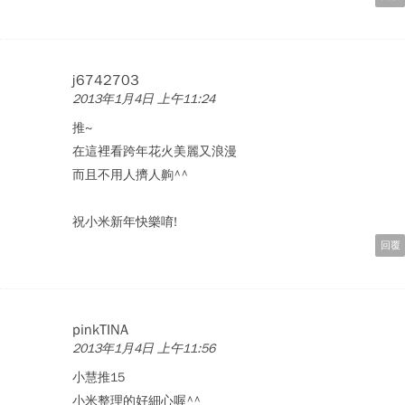
j6742703
2013年1月4日 上午11:24
推~
在這裡看跨年花火美麗又浪漫
而且不用人擠人齁^^
祝小米新年快樂唷!
回覆
pinkTINA
2013年1月4日 上午11:56
小慧推15
小米整理的好細心喔^^