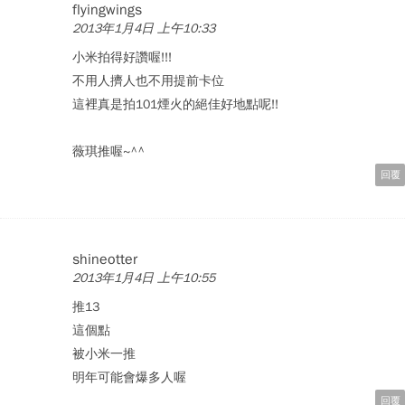
flyingwings
2013年1月4日 上午10:33
小米拍得好讚喔!!!
不用人擠人也不用提前卡位
這裡真是拍101煙火的絕佳好地點呢!!
薇琪推喔~^^
回覆
shineotter
2013年1月4日 上午10:55
推13
這個點
被小米一推
明年可能會爆多人喔
回覆