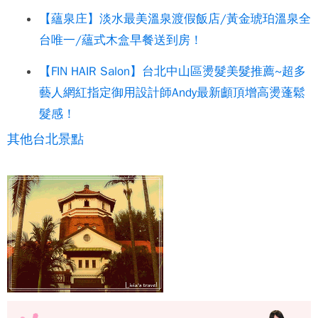
【蘊泉庄】淡水最美溫泉渡假飯店/黃金琥珀溫泉全
台唯一/蘊式木盒早餐送到房！
【FIN HAIR Salon】台北中山區燙髮美髮推薦~超多
藝人網紅指定御用設計師Andy最新顱頂增高燙蓬鬆
髮感！
其他台北景點