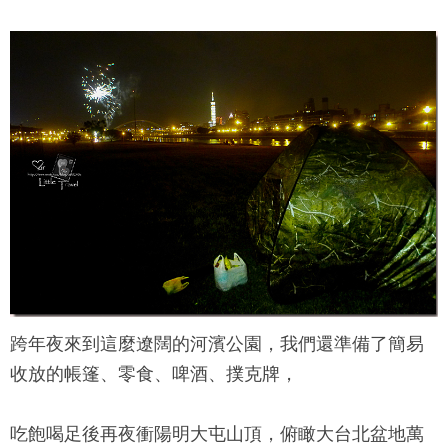
跨年夜來到這麼遼闊的河濱公園，我們還準備了簡易
收放的帳篷、零食、啤酒、撲克牌，
吃飽喝足後再夜衝陽明大屯山頂，俯瞰大台北盆地萬