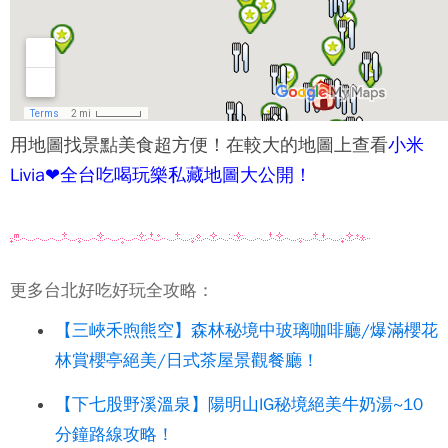
用地圖找景點美食超方便！在較大的地圖上查看
小米
Livia❤全台吃喝玩樂私藏地圖大公開！
更多台北好吃好玩全攻略：
【三峽禾煦熊空】森林秘境中玻璃咖啡廳/爆滿櫻花
林賞櫻亭絕美/日式茶屋景觀餐廳！
【下七股野溪溫泉】陽明山IG秘境絕美牛奶湯~10
分鐘路線攻略！