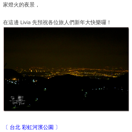
家燈火的夜景，
在這邊 Livia 先預祝各位旅人們新年大快樂囉！
〔 台北
彩虹河濱公園
〕