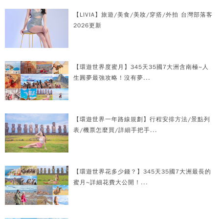
【LIVIA】旅遊/美食/美妝/穿搭/外拍 台灣部落客
2026更新
【環遊世界度蜜月】345天35國7大洲含南極~人
生圓夢最強攻略！沒有夢...
【環遊世界一年路線規劃】行程安排方法/景點列
表/機票怎麼買/詳細手把手...
【環遊世界花多少錢？】345天35國7大洲最長的
蜜月~詳細花費大公開！...