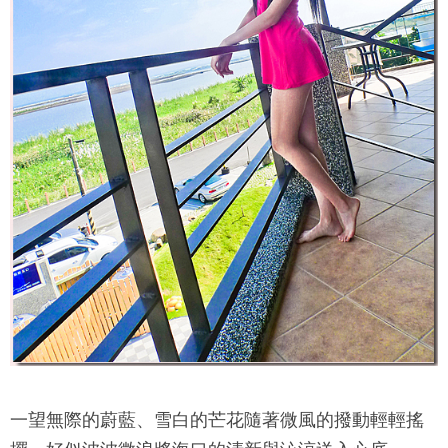
一望無際的蔚藍、雪白的芒花隨著微風的撥動輕輕搖