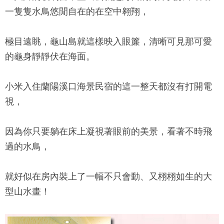
一隻隻水鳥悠閒自在的在空中翱翔，
極目遠眺，龜山島就這樣映入眼簾，清晰可見那可愛
的龜身靜靜伏在海面。
小米入住
蘭陽溪口海景民宿
的這一整天都沒有打開電
視，
因為你只要躺在床上凝視著眼前的美景，看著不時飛
過的水鳥，
就好似在房內裝上了一幅不只會動、又栩栩如生的大
型山水畫！