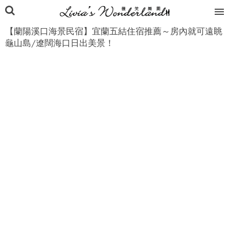
【蘭陽溪口海景民宿】宜蘭五結住宿推薦～房內就可遠眺
龜山島/遼闊海口日出美景！