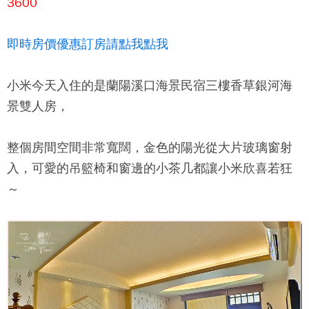
3600
即時房價優惠訂房請點我點我
小米今天入住的是
蘭陽溪口海景民宿
三樓香草銀河海
景雙人房，
整個房間空間非常寬闊，金色的陽光從大片玻璃窗射
入，可愛的吊籃椅和窗邊的小茶几都讓小米欣喜若狂
～