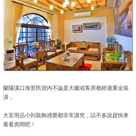
蘭陽溪口海景民宿
內不論是大廳或客房都經過重金裝
潢，
大至用品小到裝飾感覺都非常講究，話不多說趕快來
看看房間吧！