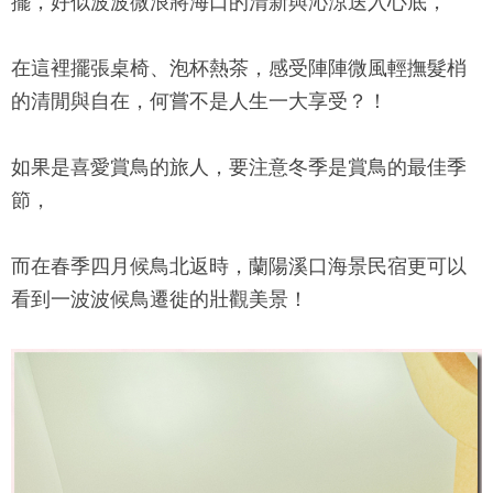
擺，好似波波微浪將海口的清新與沁涼送入心底，
在這裡擺張桌椅、泡杯熱茶，感受陣陣微風輕撫髮梢
的清閒與自在，何嘗不是人生一大享受？！
如果是喜愛賞鳥的旅人，要注意冬季是賞鳥的最佳季
節，
而在春季四月候鳥北返時，
蘭陽溪口海景民宿
更可以
看到一波波候鳥遷徙的壯觀美景！