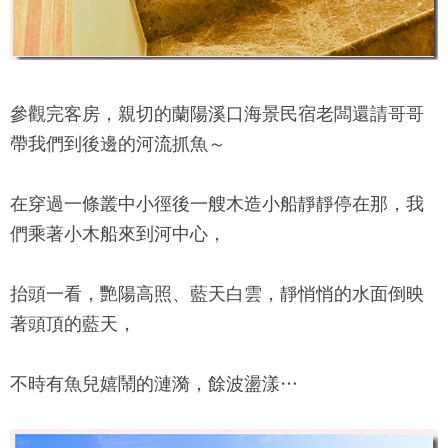
參觀完客房，親切的
蘭陽溪口海景民宿
老闆還請哥哥
帶我們到後邊的河流抓魚～
在穿過一條叢中小徑後一艘木造小船靜靜停在那，我
們乘著小木船來到河中心，
抬頭一看，艷陽高照、藍天白雲，靜悄悄的水面倒映
著頭頂的藍天，
不時有魚兒嬉鬧的漣漪，餘波盪漾…