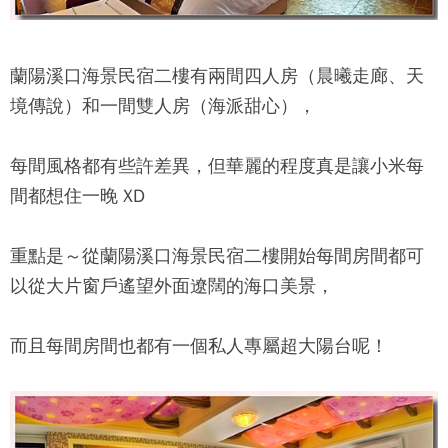
蘭陽溪口海景民宿
二樓有兩間四人房（晨曦走廊、天
境傳說）和一間雙人房（海派甜心），
每間風格都有些許差異，但華麗的程度真是讓小米每
間都想住一晚 XD
重點是～從
蘭陽溪口海景民宿
二樓開始每間房間都可
以從大片窗戶遙望外面遼闊的海口美景，
而且每間房間也都有一個私人專屬超大陽台呢！