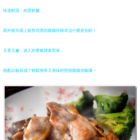
味道鮮甜、肉質軟嫩，
跟外面市面上販售現買的雞腿排根本沒什麼差別耶！
又香又嫩，迷人的香氣撲鼻而來，
搭配白飯就成了輕鬆簡單又美味的照燒雞腿排飯囉 ~