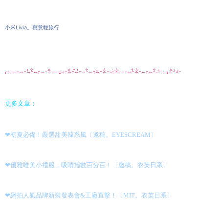
小米Livia。寫意輕旅行
更多文章：
❤初夏必備！嚴選甜美韓系風〔邀稿。EYESCREAM〕
❤優雅唯美小禮服，吸睛指數百分百！〔邀稿。衣芙日系〕
❤網拍人氣品牌新裝發表會&工廠直擊！〔MIT。衣芙日系〕