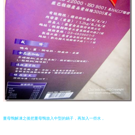
薑母鴨解凍之後把薑母鴨放入中型的鍋子，再加入一些水，