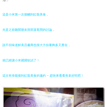
這是小米第一次接觸到紅龍美食，
光是之前聽聞朋友與部落客間的討論，
說不但味道鮮美且廠商也很大方份量夠多又實在，
就已經讓小米躍躍欲試了！
這次有幸能接到紅龍美食的邀約 ~ 趕快來看看有多好吃吧！