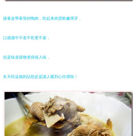
摻著皮帶著骨的鴨肉，吃起來肉質軟嫩彈牙，
口感適中不老不乾更不柴，
但是味道卻燉煮得很入味，
冬天吃這個的話想必是讓人暖到心坎裡啦！