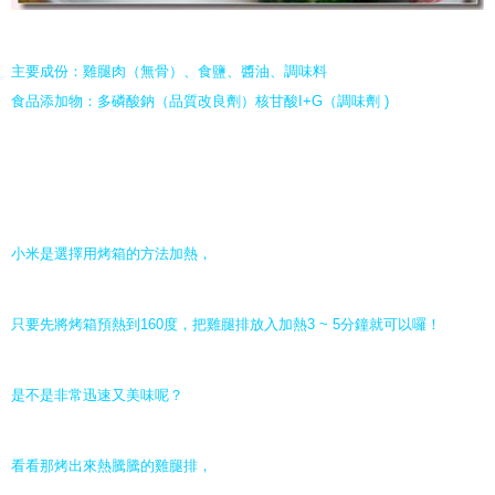
主要成份：雞腿肉（無骨）、食鹽、醬油、調味料
食品添加物：多磷酸鈉（品質改良劑）核甘酸I+G（調味劑 )
小米是選擇用烤箱的方法加熱，
只要先將烤箱預熱到160度，把雞腿排放入加熱3 ~ 5分鐘就可以囉！
是不是非常迅速又美味呢？
看看那烤出來熱騰騰的雞腿排，