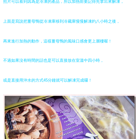
照片可以看到因為是冷凍的產品，所以加熱前要記得先拿出來解凍，
上面是寫說把薑母鴨從冷凍庫移到冷藏庫慢慢解凍約八小時之後，
再來進行加熱的動作，這樣薑母鴨的風味口感會更上層樓喔！
不過如果沒有時間的話也是可以直接放在室溫中四小時，
或是直接用沖水的方式45分鐘就可以解凍完成囉！