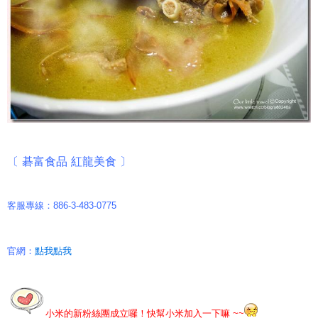
〔 碁富食品 紅龍美食 〕
客服專線：886-3-483-0775
官網：
點我點我
小米的新粉絲團成立囉！快幫小米加入一下嘛 ~~