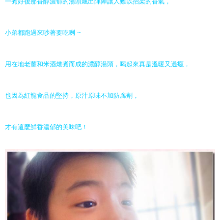
一煮好後那香醇濃郁的湯頭飄出陣陣讓人難以招架的香氣，
小弟都跑過來吵著要吃咧 ~
用在地老薑和米酒燉煮而成的濃醇湯頭，喝起來真是溫暖又過癮，
也因為紅龍食品的堅持，原汁原味不加防腐劑，
才有這麼鮮香濃郁的美味吧！