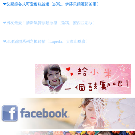
❤父親節各式可愛蛋糕首選〔試吃。伊莎貝爾灌籃爸爾〕
❤男友最愛！清新氣質悸動妝感〔邀稿。蜜西亞彩妝〕
❤璀璨滿鑚系列之搖鈴貓〔Luperla。大東山珠寶〕