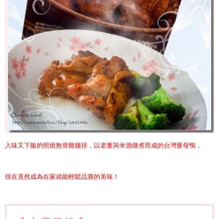
入味又下飯的照燒無骨雞腿排，以老薑與米酒燉煮而成的台灣薑母鴨，
現在竟然成為在家就能輕鬆品嘗的美味！