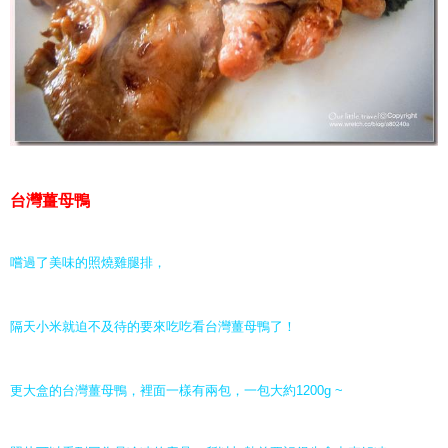
台灣薑母鴨
嚐過了美味的照燒雞腿排，
隔天小米就迫不及待的要來吃吃看台灣薑母鴨了！
更大盒的台灣薑母鴨，裡面一樣有兩包，一包大約1200g ~