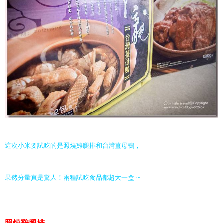
這次小米要試吃的是照燒雞腿排和台灣薑母鴨，
果然分量真是驚人！兩種試吃食品都超大一盒 ~
照燒雞腿排