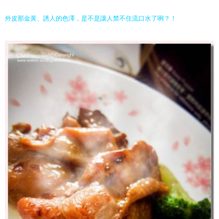
外皮那金黃、誘人的色澤，是不是讓人禁不住流口水了咧？！