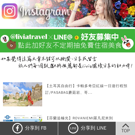
【土耳其自由行】卡帕多奇亞紅線一日遊行程預
訂/PASABAG蘑菇岩、哥...
【芬蘭追極光】ROVANIEMI羅凡尼米到
INARI/KAKSLAUT...
分享到 FB
分享到 LINE
LINE
TOP