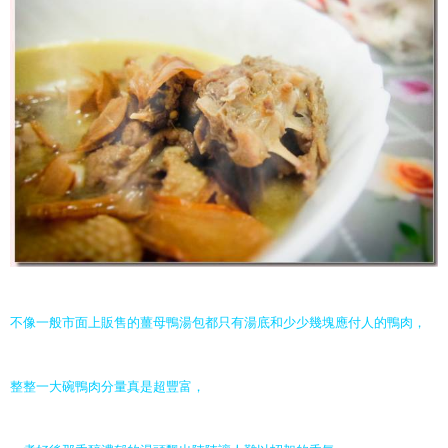
不像一般市面上販售的薑母鴨湯包都只有湯底和少少幾塊應付人的鴨肉，
整整一大碗鴨肉分量真是超豐富，