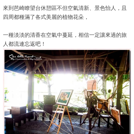
來到
芭崎瞭望台
休憩區不但空氣清新、景色怡人，且
四周都種滿了各式美麗的植物花朵，
一種淡淡的清香在空氣中蔓延，相信一定讓來過的旅
人都流連忘返吧！