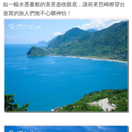
如一幅水墨畫般的美景盡收眼底，讓前來
芭崎瞭望台
遊賞的旅人們無不心曠神怡！