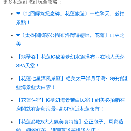
更多花蓮好吃好玩全攻略：
❤〔北回歸線紀念碑。花蓮旅遊〕一柱擎天、必拍
景點！
❤〔太魯閣國家公園布洛灣遊憩區。花蓮〕山林之
美
【翡翠谷】花蓮IG秘境夢幻水簾瀑布～在地人天然
SPA天堂！
【花蓮七星潭風景區】絕美太平洋月牙灣~IG好拍湛
藍海景藍天白雲！
【花蓮住宿】IG夢幻海景茉白民宿！網美必拍躺在
房間就有蔚藍海景~高CP值近花蓮夜市！
【花蓮必吃5大人氣美食特搜】公正包子、周家蒸
餃、鋼管紅茶、洄瀾薯道等排隊名店！