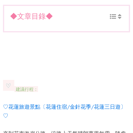
◆文章目錄◆
建議行程：
♡花蓮旅遊景點〔花蓮住宿/金針花季/花蓮三日遊〕
♡