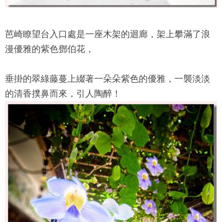
芭崎瞭望台
入口處是一座木架的迴廊，架上攀滿了浪
漫優雅的紫色鄧伯花，
垂掛的翠綠藤蔓上綴著一朵朵紫色的優雅，一襲淡淡
的清香撲鼻而來，引人陶醉！