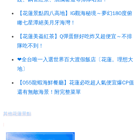
【花蓮景點四八高地】IG觀海秘境～夢幻180度俯
瞰七星潭絕美月牙海灣！
【花蓮美崙紅茶】Q彈蛋餅好吃炸又超便宜～不排
隊吃不到！
❤全台唯一入選世界百大渡假飯店〔花蓮。理想大
地〕
【055龍蝦海鮮餐廳】花蓮必吃超人氣便宜爆CP值
還有無敵海景！附完整菜單
其他花蓮景點