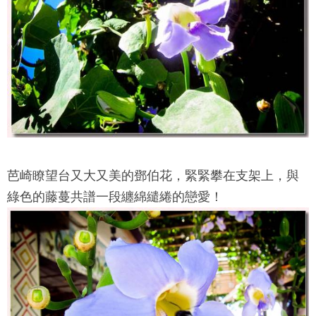
芭崎瞭望台
又大又美的鄧伯花，緊緊攀在支架上，與
綠色的藤蔓共譜一段纏綿繾綣的戀愛！