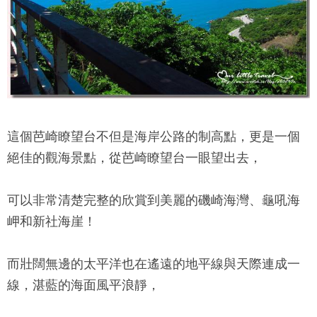
這個
芭崎瞭望台
不但是海岸公路的制高點，更是一個
絕佳的觀海景點，從
芭崎瞭望台
一眼望出去，
可以非常清楚完整的欣賞到美麗的磯崎海灣、龜吼海
岬和新社海崖！
而壯闊無邊的太平洋也在遙遠的地平線與天際連成一
線，湛藍的海面風平浪靜，