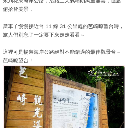
來到花東海岸公路，沿路上天氣晴朗萬里無雲，隨處
俯拾皆美景，
當車子慢慢接近台 11 線 31 公里處的
芭崎瞭望台
時，
旅人們別忘了一定要下來走走看看～
這裡可是暢遊海岸公路絕對不能錯過的最佳觀景台－
芭崎瞭望台
！