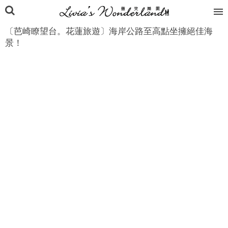
〔芭崎瞭望台。花蓮旅遊〕海岸公路至高點坐擁絕佳海
景！