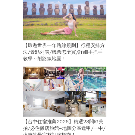
【環遊世界一年路線規劃】行程安排方
法/景點列表/機票怎麼買/詳細手把手
教學～附路線地圖！
【台中住宿推薦2026】精選23間IG美
拍/必住飯店旅館~地圖分區逢甲/一中/