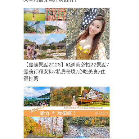
火車站最完整訂房指南！
【嘉義景點2026】IG網美必拍22景點/
嘉義行程安排/私房秘境/必吃美食/住
宿推薦