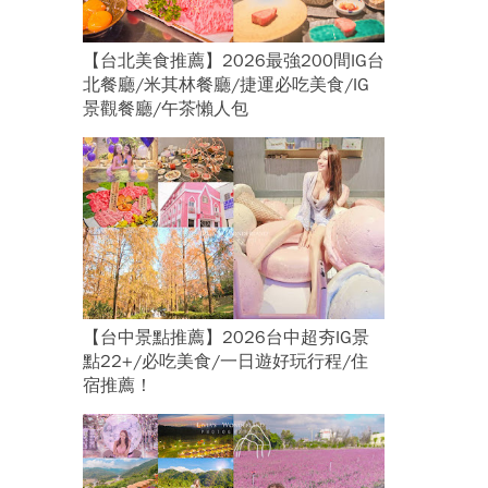
【台北美食推薦】2026最強200間IG台
北餐廳/米其林餐廳/捷運必吃美食/IG
景觀餐廳/午茶懶人包
【台中景點推薦】2026台中超夯IG景
點22+/必吃美食/一日遊好玩行程/住
宿推薦！