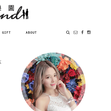
GIFT
ABOUT
五