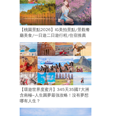
【桃園景點2026】IG美拍景點/景觀餐
廳美食/一日遊二日遊行程/住宿推薦
【環遊世界度蜜月】345天35國7大洲
含南極~人生圓夢最強攻略！沒有夢想
哪有人生？