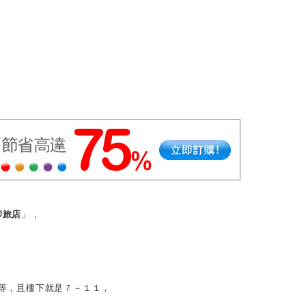
尚印旅店
」，
等，且樓下就是７－１１，