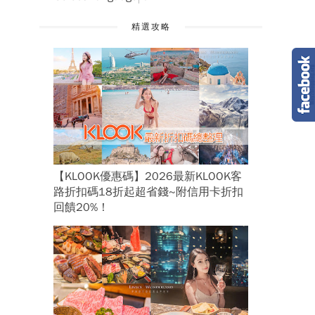
精選攻略
【KLOOK優惠碼】2026最新KLOOK客
路折扣碼18折起超省錢~附信用卡折扣
回饋20%！