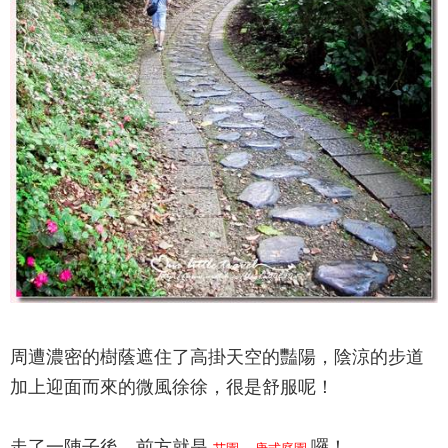
周遭濃密的樹蔭遮住了高掛天空的豔陽，陰涼的步道
加上迎面而來的微風徐徐，很是舒服呢！
走了一陣子後，前方就是
囉！