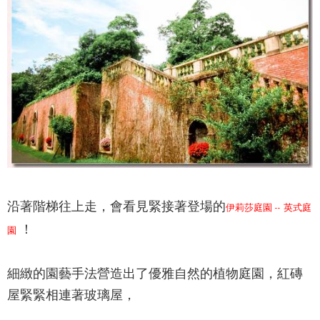
沿著階梯往上走，會看見緊接著登場的
伊莉莎庭園 -- 英式庭
！
園
細緻的園藝手法營造出了優雅自然的植物庭園，紅磚
屋緊緊相連著玻璃屋，