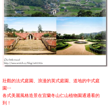
壯觀的法式庭園、浪漫的英式庭園、道地的中式庭
園
…
各式美麗風格造景在宜蘭冬山
仁山植物園
通通看的
到！