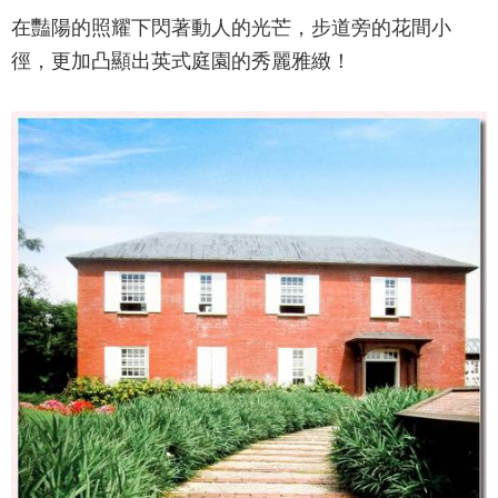
在豔陽的照耀下閃著動人的光芒，步道旁的花間小
徑，更加凸顯出英式庭園的秀麗雅緻！