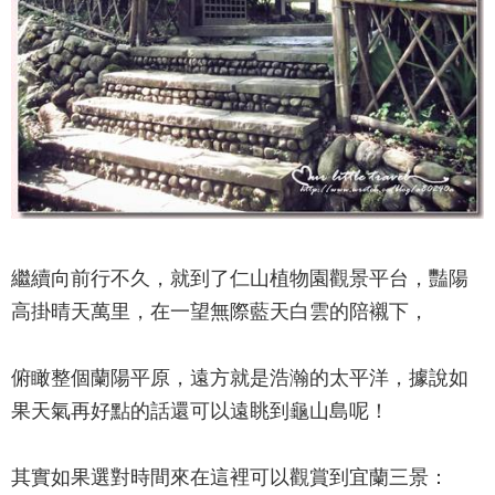
繼續向前行不久，就到了
仁山植物園
觀景平台，豔陽
高掛晴天萬里，在一望無際藍天白雲的陪襯下，
俯瞰整個蘭陽平原，遠方就是浩瀚的太平洋，據說如
果天氣再好點的話還可以遠眺到龜山島呢！
其實如果選對時間來在這裡可以觀賞到宜蘭三景：