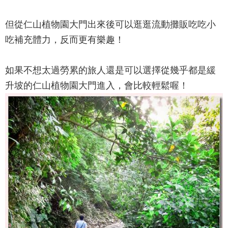
但從
仁山植物園
大門出來後可以逛逛流動攤販吃吃小
吃補充體力，反而更有樂趣！
如果不想太過勞累的旅人還是可以選擇從幾乎都是緩
升坡的
仁山植物園
大門進入，會比較輕鬆喔！