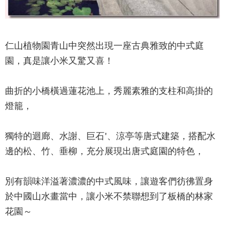
仁山植物園
青山中突然出現一座古典雅致的中式庭
園，真是讓小米又驚又喜！
曲折的小橋橫過蓮花池上，秀麗素雅的支柱和高掛的
燈籠，
獨特的迴廊、水謝、巨石'、涼亭等唐式建築，搭配水
邊的松、竹、垂柳，充分展現出唐式庭園的特色，
別有韻味洋溢著濃濃的中式風味，讓遊客們彷彿置身
於中國山水畫當中，讓小米不禁聯想到了板橋的林家
花園～