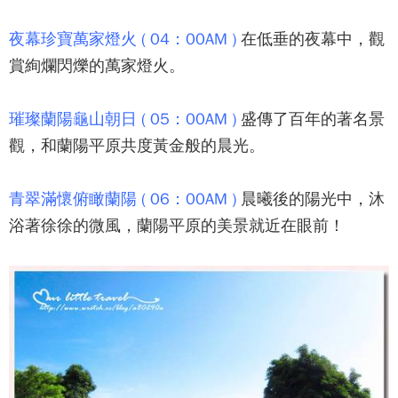
夜幕珍寶萬家燈火 ( 04：00AM )
在低垂的夜幕中，觀
賞絢爛閃爍的萬家燈火。
璀璨蘭陽龜山朝日 ( 05：00AM )
盛傳了百年的著名景
觀，和蘭陽平原共度黃金般的晨光。
青翠滿懷俯瞰蘭陽 ( 06：00AM )
晨曦後的陽光中，沐
浴著徐徐的微風，蘭陽平原的美景就近在眼前！