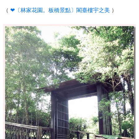
（
❤〔林家花園。板橋景點〕閣臺樓宇之美
）