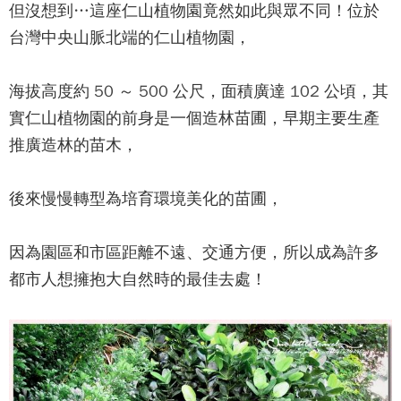
但沒想到
…
這座
仁山植物園
竟然如此與眾不同！
位於
台灣中央山脈北端的
仁山植物園
，
海拔高度約
50
～
500
公尺，面積廣達
102
公頃，其
實
仁山植物園
的前身是一個造林苗圃，早期主要生產
推廣造林的苗木，
後來慢慢轉型為培育環境美化的苗圃，
因為園區和市區距離不遠、交通方便，所以成為許多
都市人想擁抱大自然時的最佳去處！