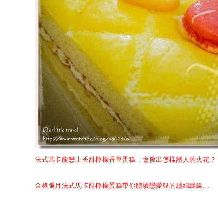
法式馬卡龍戀上香甜檸檬香草蛋糕，會擦出怎樣誘人的火花？
金格彌月法式馬卡龍檸檬蛋糕帶你體驗戀愛般的纏綿繾綣
…