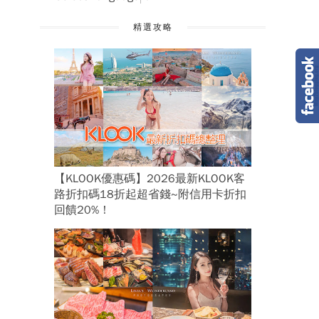
精選攻略
【KLOOK優惠碼】2026最新KLOOK客
路折扣碼18折起超省錢~附信用卡折扣
回饋20%！