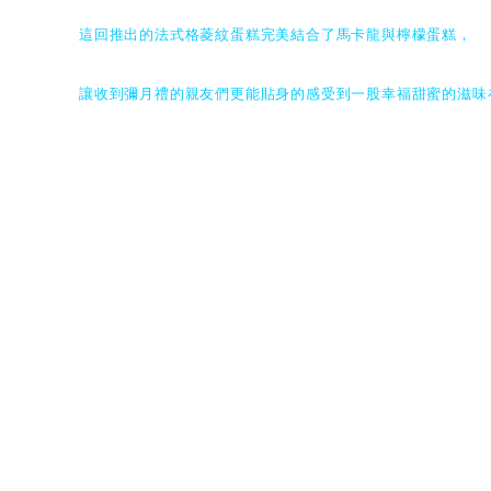
這回推出的法式格菱紋蛋糕完美結合了馬卡龍與檸檬蛋糕，
讓收到彌月禮的親友們更能貼身的感受到一股幸福甜蜜的滋味