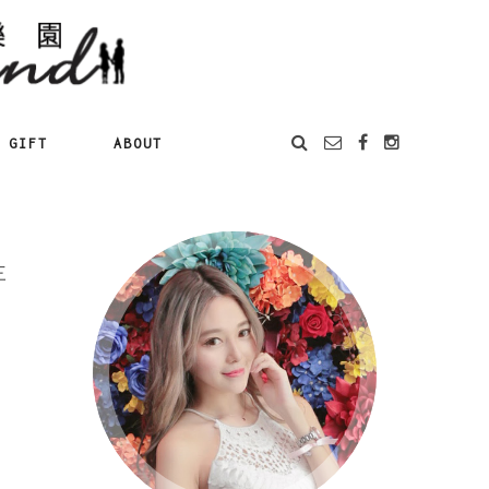
GIFT
ABOUT
三