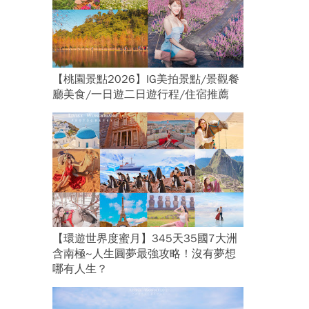
【桃園景點2026】IG美拍景點/景觀餐
廳美食/一日遊二日遊行程/住宿推薦
【環遊世界度蜜月】345天35國7大洲
含南極~人生圓夢最強攻略！沒有夢想
哪有人生？