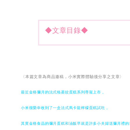
◆文章目錄◆
〈本篇文章為商品邀稿，小米實際體驗後分享之文章〉
最近金格彌月的法式格菱紋蛋糕系列尊寵上市，
小米很榮幸收到了一盒法式馬卡龍檸檬蛋糕試吃，
其實金格食品的彌月蛋糕和油飯早就是許多小夫婦送彌月禮的