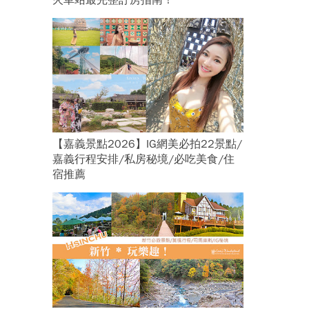
火車站最完整訂房指南！
【嘉義景點2026】IG網美必拍22景點/
嘉義行程安排/私房秘境/必吃美食/住
宿推薦