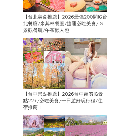
【台北美食推薦】2026最強200間IG台
北餐廳/米其林餐廳/捷運必吃美食/IG
景觀餐廳/午茶懶人包
【台中景點推薦】2026台中超夯IG景
點22+/必吃美食/一日遊好玩行程/住
宿推薦！