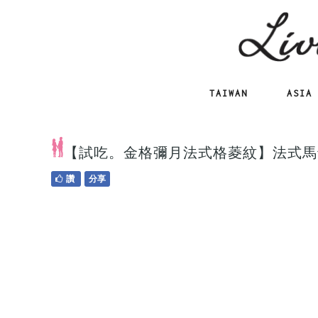
TAIWAN
ASIA
【試吃。金格彌月法式格菱紋】法式馬
讚
分享