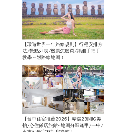
【環遊世界一年路線規劃】行程安排方
法/景點列表/機票怎麼買/詳細手把手
教學～附路線地圖！
【台中住宿推薦2026】精選23間IG美
拍/必住飯店旅館~地圖分區逢甲/一中/