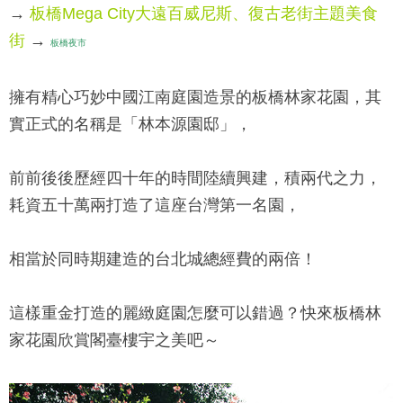
→
板橋Mega City大遠百威尼斯、復古老街主題美食
街
→
板橋夜市
擁有精心巧妙中國江南庭園造景的板橋
林家花園
，其
實正式的名稱是「
林本源園邸
」，
前前後後歷經四十年的時間陸續興建，積兩代之力，
耗資五十萬兩打造了這座台灣第一名園，
相當於同時期建造的台北城總經費的兩倍！
這樣重金打造的麗緻庭園怎麼可以錯過？快來板橋
林
家花園
欣賞閣臺樓宇之美吧～