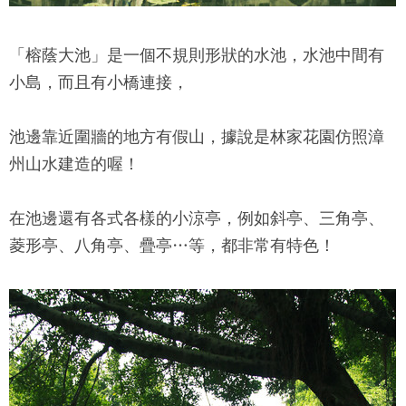
「榕蔭大池」是一個不規則形狀的水池，水池中間有
小島，而且有小橋連接，
池邊靠近圍牆的地方有假山，據說是
林家花園
仿照漳
州山水建造的喔！
在池邊還有各式各樣的小涼亭，例如斜亭、三角亭、
菱形亭、八角亭、疊亭…等，都非常有特色！