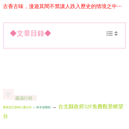
古香古味，漫遊其間不禁讓人跌入歷史的情境之中…
◆文章目錄◆
建議行程：
→
台北縣政府32F免費觀景瞭望
賽德克巴萊林口霧社街
林本源園邸
→
台