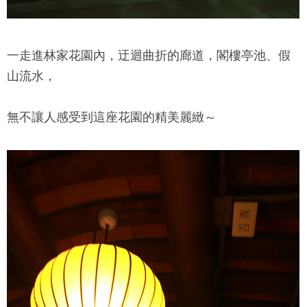
一走進
林家花園
內，迂迴曲折的廊道，閣樓亭池、假
山流水，
無不讓人感受到這座花園的精美麗緻～