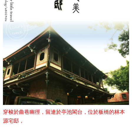
穿梭於曲巷幽徑，留連於亭池閣台，位於板橋的林本
源宅邸，