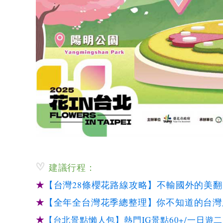
建議行程：
★
【台灣28條櫻花路線攻略】不輸國外的美
★
【全年全台灣花季總整理】你不知道的台灣
★
【台北景點懶人包】熱門IG景點60+/一日遊