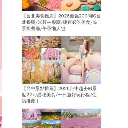
【台北美食推薦】2026最強200間IG台
北餐廳/米其林餐廳/捷運必吃美食/IG
景觀餐廳/午茶懶人包
【台中景點推薦】2026台中超夯IG景
點22+/必吃美食/一日遊好玩行程/住
宿推薦！