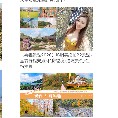
火車站最完整訂房指南！
【嘉義景點2026】IG網美必拍22景點/
嘉義行程安排/私房秘境/必吃美食/住
宿推薦