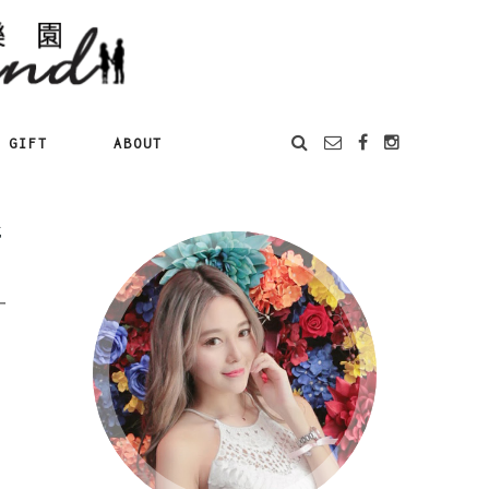
GIFT
ABOUT
停
一