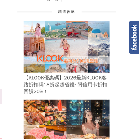
精選攻略
【KLOOK優惠碼】2026最新KLOOK客
路折扣碼18折起超省錢~附信用卡折扣
回饋20%！