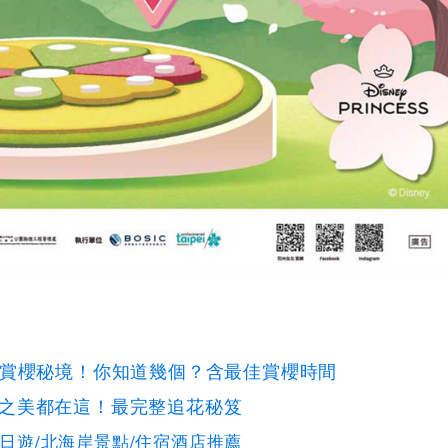
翻賞櫻秘境！你知道幾個？含最佳賞櫻時間
之美都在這！最完整追花秘笈
二日遊/北海岸景點/住宿酒店推薦