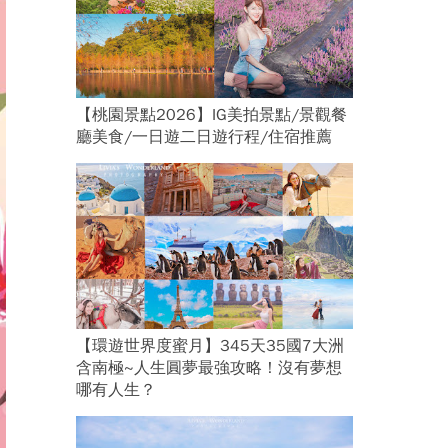
【桃園景點2026】IG美拍景點/景觀餐
廳美食/一日遊二日遊行程/住宿推薦
【環遊世界度蜜月】345天35國7大洲
含南極~人生圓夢最強攻略！沒有夢想
哪有人生？