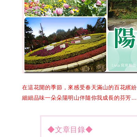
在這花開的季節，來感受春天滿山的百花繽
細細品味一朵朵陽明山伴隨你我成長的芬芳…
◆文章目錄◆