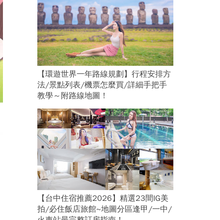
【環遊世界一年路線規劃】行程安排方
法/景點列表/機票怎麼買/詳細手把手
教學～附路線地圖！
【台中住宿推薦2026】精選23間IG美
拍/必住飯店旅館~地圖分區逢甲/一中/