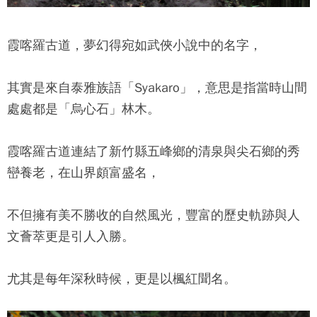
霞喀羅古道，夢幻得宛如武俠小說中的名字，
其實是來自泰雅族語「Syakaro」，意思是指當時山間
處處都是「烏心石」林木。
霞喀羅古道連結了新竹縣五峰鄉的清泉與尖石鄉的秀
巒養老，在山界頗富盛名，
不但擁有美不勝收的自然風光，豐富的歷史軌跡與人
文薈萃更是引人入勝。
尤其是每年深秋時候，更是以楓紅聞名。