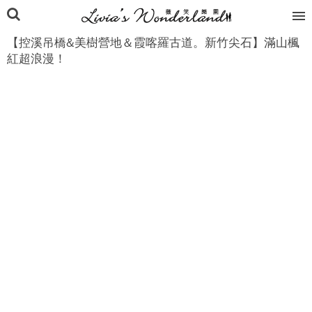
【控溪吊橋&美樹營地＆霞喀羅古道。新竹尖石】滿山楓
紅超浪漫！