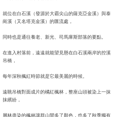
就位在白石溪（發源於大霸尖山的薩克亞金溪）與泰
崗溪（又名塔克金溪）的匯流處，
同時也是通往養老、新光、司馬庫斯部落的要點。
在進入村落前，遠遠就能望見懸在白石溪兩岸的控溪
吊橋，
每年深秋楓紅時節就是它最美麗的時候。
遠眺吊橋對面成片的橘紅楓林，整座山頭被染上一抹
抹繽紛，
層林盡染的楓林讓群山間多了顏色，也多了秋季獨有