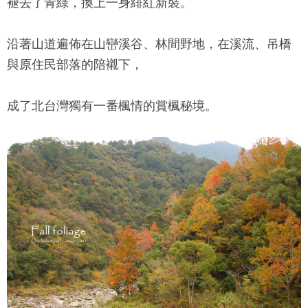
褪去了青綠，換上一身緋紅新裝。
沿著山道遍佈在山巒溪谷、林間野地，在溪流、吊橋
與原住民部落的陪襯下，
成了北台灣獨有一番楓情的賞楓秘境。