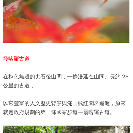
霞喀羅古道
在秋色無邊的尖石後山間，一條漫延在山間、長約 23
公里的古道，
以它豐富的人文歷史背景與滿山楓紅聞名遐邇，原來
就是政府規劃的第一條國家步道—霞喀羅古道。