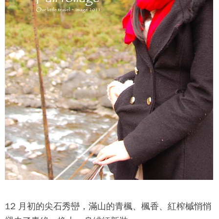
12 月初的尖石秀巒，滿山的青楓、楓香、紅榨槭悄悄