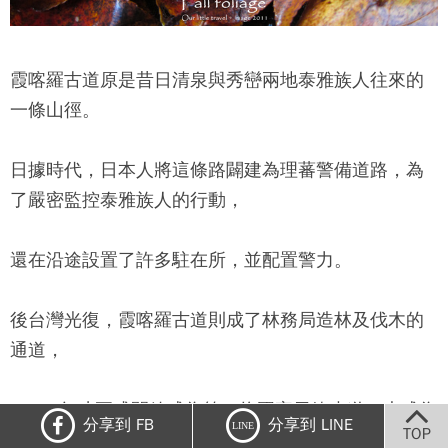
霞喀羅古道原是昔日清泉與秀巒兩地泰雅族人往來的
一條山徑。
日據時代，日本人將這條路闢建為理蕃警備道路，為
了嚴密監控泰雅族人的行動，
還在沿途設置了許多駐在所，並配置警力。
後台灣光復，霞喀羅古道則成了林務局造林及伐木的
通道，
2004 年才正式開放成為第一條國家示範步道，也成為
分享到 FB
分享到 LINE
LINE
TOP
登山旅人喜愛造訪的路線。