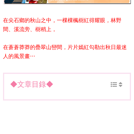
在尖石鄉的秋山之中，一棵棵楓樹紅得耀眼，林野
間、溪流旁、樹稍上，
在蒼蒼莽莽的疊翠山巒間，片片嫣紅勾勒出秋日最迷
人的風景畫…
◆文章目錄◆