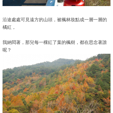
沿途處處可見遠方的山頭，被楓林妝點成一層一層的
橘紅，
我納悶著，那兒每一棵紅了葉的楓樹，都在思念著誰
呢？