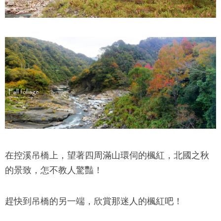
在控溪吊橋上，望著四周滿山環伺的楓紅，北國之秋
的景致，怎不教人驚豔！
趕快到吊橋的另一端，欣賞那迷人的楓紅吧！