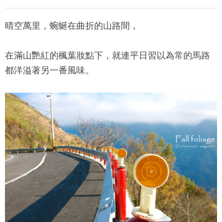
晴空萬里，蜿蜒在曲折的山路間，
在滿山艷紅的楓葉妝點下，就連平日習以為常的馬路
都洋溢著另一番風味。