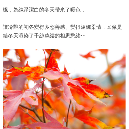
楓，為純淨潔白的冬天帶來了暖色，
讓冷艷的初冬變得多愁善感、變得溫婉柔情，又像是
給冬天渲染了千絲萬縷的相思愁緒…