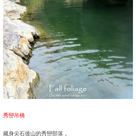
秀巒吊橋
藏身尖石後山的秀巒部落，