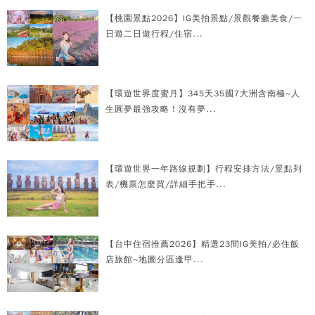
【桃園景點2026】IG美拍景點/景觀餐廳美食/一
日遊二日遊行程/住宿...
【環遊世界度蜜月】345天35國7大洲含南極~人
生圓夢最強攻略！沒有夢...
【環遊世界一年路線規劃】行程安排方法/景點列
表/機票怎麼買/詳細手把手...
【台中住宿推薦2026】精選23間IG美拍/必住飯
店旅館~地圖分區逢甲...