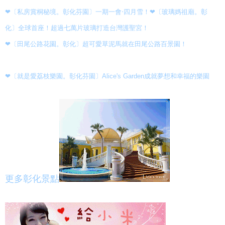
❤〔玻璃媽祖廟。彰
❤〔私房賞桐秘境。彰化芬園〕一期一會‧四月雪！
化〕全球首座！超過七萬片玻璃打造台灣護聖宮！
❤〔田尾公路花園。彰化〕超可愛草泥馬就在田尾公路百景園！
❤〔就是愛荔枝樂園。彰化芬園〕Alice's Garden成就夢想和幸福的樂園
更多彰化景點