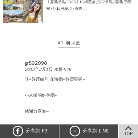
【嘉義景點2026】IG網美必拍22景點/嘉義行程
安排/私房秘境/必吃...
49 則回應
gr892098
2012年2月1日 凌晨4:49
哇~好繽紛的 花海喲~好漂亮喔~
小米拍的好美喲~
感謝分享喲~
田心 推+讚 讚 讚!!!
分享到 FB
分享到 LINE
LINE
TOP
回覆