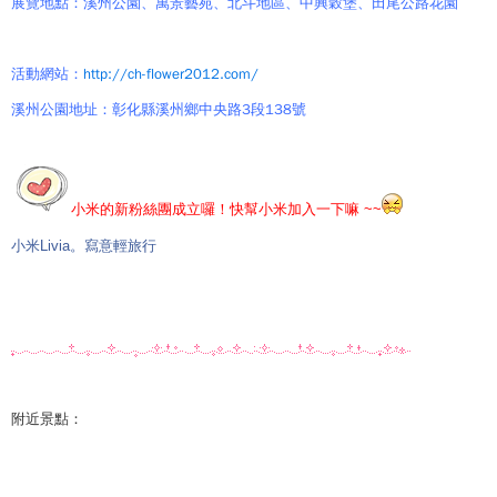
展覽地點：溪州公園、萬景藝苑、北斗地區、中興穀堡、田尾公路花園
活動網站：
http://ch-flower2012.com/
溪州公園地址：
彰化縣溪州鄉中央路3段138號
小米的新粉絲團成立囉！快幫小米加入一下嘛 ~~
小米Livia。寫意輕旅行
附近景點：