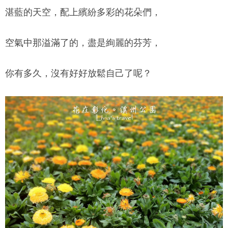
湛藍的天空，配上繽紛多彩的花朵們，
空氣中那溢滿了的，盡是絢麗的芬芳，
你有多久，沒有好好放鬆自己了呢？