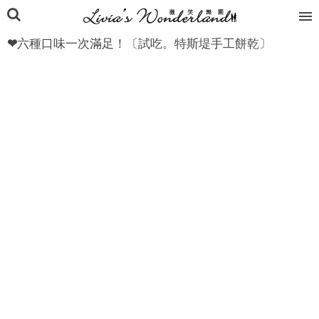
❤六種口味一次滿足！〔試吃。特斯堤手工餅乾〕