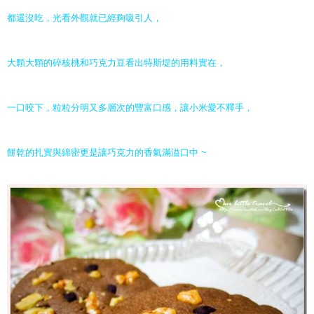
都還沒吃，光看外觀就已經夠吸引人，
大顆大顆的碎核桃和巧克力豆看出特斯堤的用料實在，
一口咬下，粒粒分明又多層次的豐富口感，讓小米愛不釋手，
餅乾的扎實與綿密更是讓巧克力的香氣滿溢口中 ~