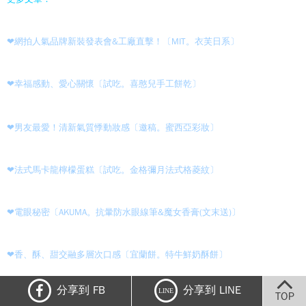
❤網拍人氣品牌新裝發表會&工廠直擊！〔MIT。衣芙日系〕
❤幸福感動、愛心關懷〔試吃。喜憨兒手工餅乾〕
❤男友最愛！清新氣質悸動妝感〔邀稿。蜜西亞彩妝〕
❤法式馬卡龍檸檬蛋糕〔試吃。金格彌月法式格菱紋〕
❤電眼秘密〔AKUMA。抗暈防水眼線筆&魔女香膏(文末送)〕
❤香、酥、甜交融多層次口感〔宜蘭餅。特牛鮮奶酥餅〕
分享到 FB
分享到 LINE
LINE
TOP