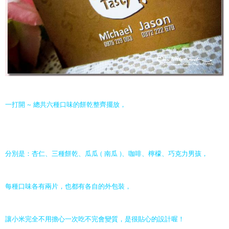
一打開 ~ 總共六種口味的餅乾整齊擺放，
分別是：杏仁、三種餅乾、瓜瓜 ( 南瓜 )、咖啡、檸檬、巧克力男孩，
每種口味各有兩片，也都有各自的外包裝，
讓小米完全不用擔心一次吃不完會變質，是很貼心的設計喔！