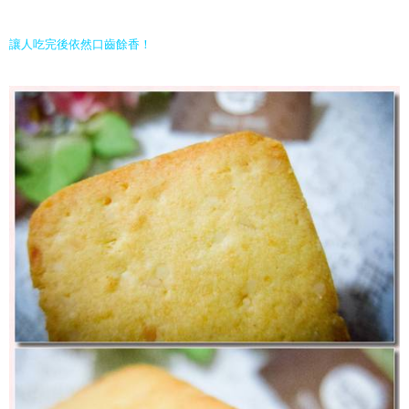
讓人吃完後依然口齒餘香！