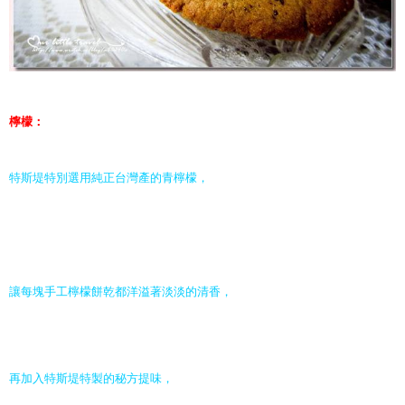
檸檬：
特斯堤特別選用純正台灣產的青檸檬，
讓每塊手工檸檬餅乾都洋溢著淡淡的清香，
再加入特斯堤特製的秘方提味，