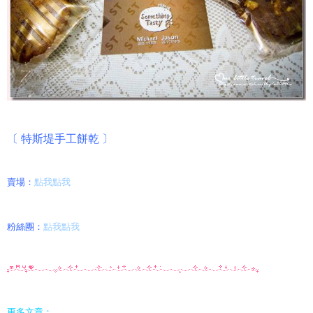
〔 特斯堤手工餅乾 〕
賣場：
點我點我
粉絲團：
點我點我
更多文章：