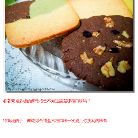
看著繁複多樣的餅乾禮盒不知道該選哪種口味嗎？
特斯堤的手工餅乾綜合禮盒六種口味一次滿足你挑剔的味蕾！