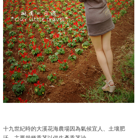
十九世紀時的大溪花海農場因為氣候宜人、土壤肥
沃，主要栽種香茅以供生產香茅油，