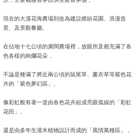
現在的大溪花海農場則改為建設繽紛花園、浪漫造
景、及景觀餐廳。
在佔地十七公頃的廣闊農場裡，放眼所及都充滿了各
色各樣的絢爛花朵，
不論是種滿了將近兩公頃的鼠尾草、薰衣草等紫色花
卉的「紫色夢幻區」、
像彩虹般有著一道由各色花卉組成亮眼弧線的「彩虹
花田」、
還是由多年生灌木植物設計而成的「風情萬種區」，