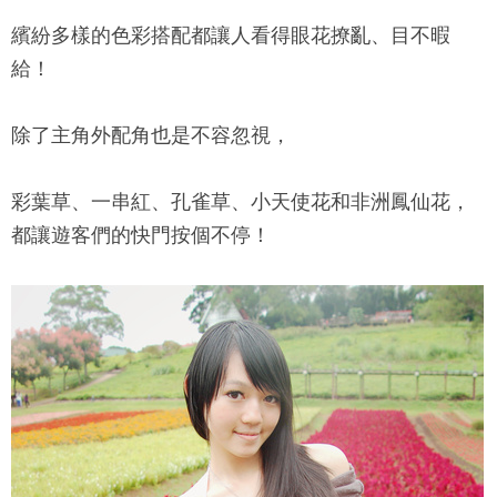
繽紛多樣的色彩搭配都讓人看得眼花撩亂、目不暇
給！
除了主角外配角也是不容忽視，
彩葉草、一串紅、孔雀草、小天使花和非洲鳳仙花，
都讓遊客們的快門按個不停！