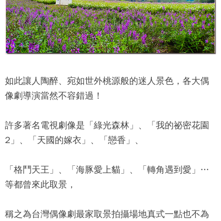
如此讓人陶醉、宛如世外桃源般的迷人景色，各大偶
像劇導演當然不容錯過！
許多著名電視劇像是「綠光森林」、「我的祕密花園
2」、「天國的嫁衣」、「戀香」、
「格鬥天王」、「海豚愛上貓」、「轉角遇到愛」…
等都曾來此取景，
稱之為台灣偶像劇最家取景拍攝場地真式一點也不為