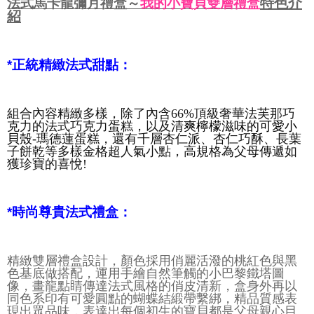
特色介
法式馬卡龍彌月禮盒～
我的小寶貝雙層禮盒
紹
*
正統精緻法式甜點：
組合內容精緻多樣，除了內含66%頂級奢華法芙那巧
克力的法式巧克力蛋糕，以及清
爽檸檬滋味的可愛小
貝殼-
瑪德蓮蛋糕，還有千層杏仁派、杏仁巧酥、長葉
子餅乾等多樣金格超人氣小點，高規格為父母傳遞如
獲珍寶的喜悅!
*
時尚尊貴法式禮盒：
精緻雙層禮盒設計，顏色採用俏麗活潑的桃紅色與黑
色基底做搭配，運用手繪自然筆觸的小巴黎鐵塔圖
像，畫龍點睛傳達法式風格的俏皮清新，盒身外再以
同色系印有可愛圓點的蝴蝶結緞帶繫綁，精品質感表
現出眾品味，表達出每個初生的寶貝都是父母親心目