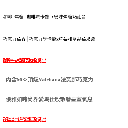
咖啡 焦糖│咖啡馬卡龍 x鹽味焦糖奶油醬
巧克力莓香│巧克力馬卡龍x草莓和蔓越莓果醬
☆
法式巧克力蛋糕
內含66%頂級Valrhana法芙那巧克力
優雅如時尚界愛馬仕般散發皇室氣息
☆
檸檬瑪德蓮蛋糕