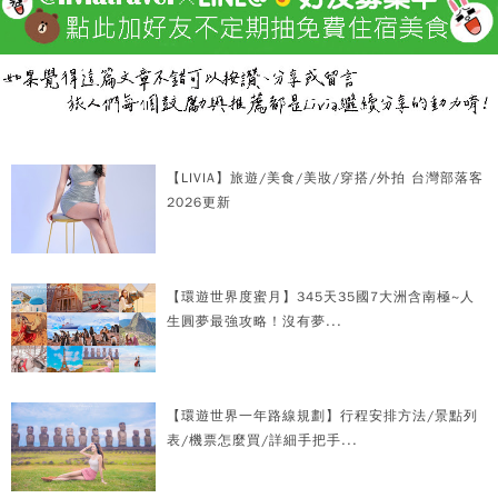
【LIVIA】旅遊/美食/美妝/穿搭/外拍 台灣部落客
2026更新
【環遊世界度蜜月】345天35國7大洲含南極~人
生圓夢最強攻略！沒有夢...
【環遊世界一年路線規劃】行程安排方法/景點列
表/機票怎麼買/詳細手把手...