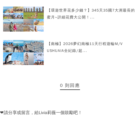
【環遊世界花多少錢？】345天35國7大洲最長的
蜜月~詳細花費大公開！...
【南極】2026夢幻南極11天行程遊輪M/V
USHUAIA全紀錄/超...
0 則回應
❤請分享或留言，給Livia莉薇一個鼓勵吧！