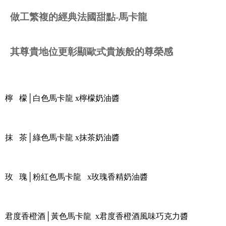
做工繁複的經典法國甜點-馬卡龍
其尊貴地位更彰顯歐式貴族般的尊榮感
檸 檬│白色馬卡龍 x檸檬奶油醬
抹 茶│綠色馬卡龍 x抹茶奶油醬
玫 瑰│粉紅色馬卡龍 x玫瑰香精奶油醬
君度香橙酒│黃色馬卡龍 x君度香橙酒風味巧克力醬