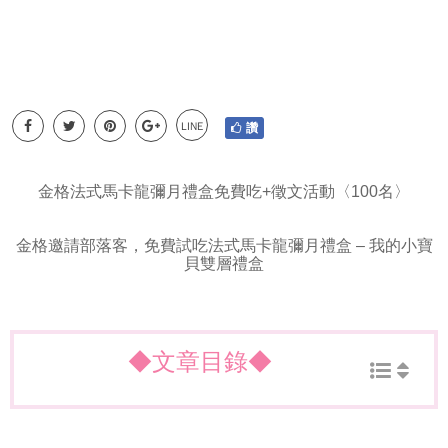
LINE
讚
金格法式馬卡龍彌月禮盒免費吃+徵文活動〈100名〉
金格邀請部落客，免費試吃法式馬卡龍彌月禮盒 – 我的小寶
貝雙層禮盒
◆文章目錄◆