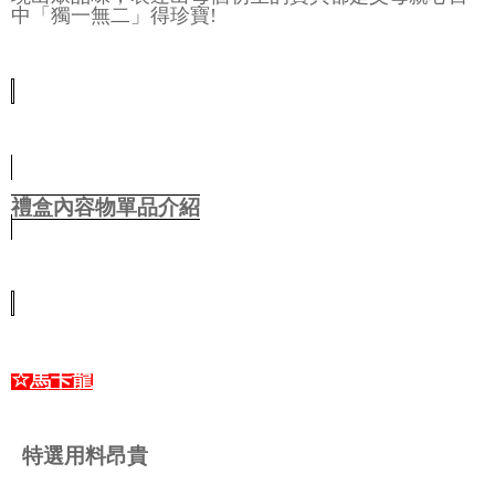
中「獨一無二」得珍寶!
禮盒內容物單品介紹
☆
馬卡龍
特選用料昂貴