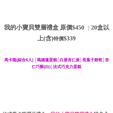
我的小寶貝雙層禮盒 原價$450
20盒以
│
上(含)
$339
特價
馬卡龍(綜合6入) │瑪德蓮蛋糕│白屋杏仁派│長葉子餅乾│杏
仁巧酥(白)│法式巧克力蛋糕