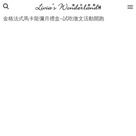
金格法式馬卡龍彌月禮盒~試吃徵文活動開跑