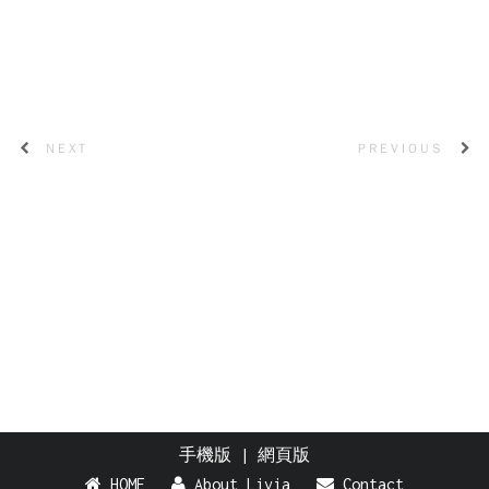
NEXT
PREVIOUS
手機版
|
網頁版
HOME
About Livia
Contact