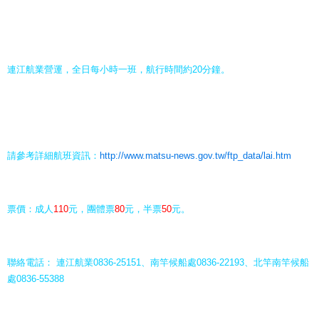
連江航業營運，全日每小時一班，航行時間約20分鐘。
請參考詳細航班資訊：
http://www.matsu-news.gov.tw/ftp_data/lai.htm
票價：成人
110
元，團體票
80
元，半票
50
元。
聯絡電話：
連江航業0836-25151、南竿候船處0836-22193、北竿南竿候船
處0836-55388