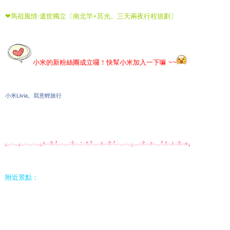
❤馬祖風情‧遺世獨立〔南北竿+莒光。三天兩夜行程規劃〕
小米的新粉絲團成立囉！快幫小米加入一下嘛 ~~
小米Livia。寫意輕旅行
附近景點：