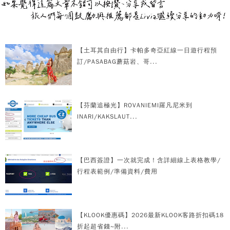
【土耳其自由行】卡帕多奇亞紅線一日遊行程預
訂/PASABAG蘑菇岩、哥...
【芬蘭追極光】ROVANIEMI羅凡尼米到
INARI/KAKSLAUT...
【巴西簽證】一次就完成！含詳細線上表格教學/
行程表範例/準備資料/費用
【KLOOK優惠碼】2026最新KLOOK客路折扣碼18
折起超省錢~附...