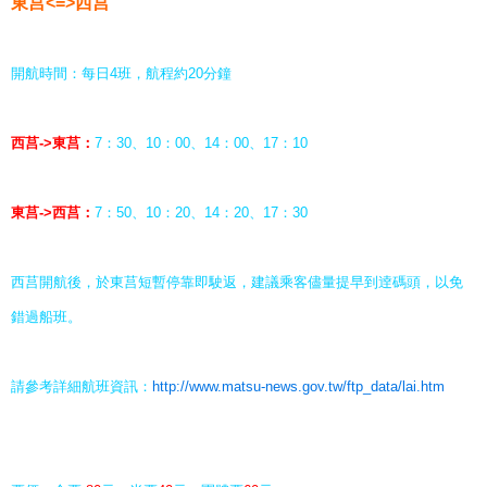
東莒<=>西莒
開航時間：每日4班，航程約20分鐘
西莒->東莒：
7：30、10：00、14：00、17：10
東莒->西莒：
7：50、10：20、14：20、17：30
西莒開航後，於東莒短暫停靠即駛返，建議乘客儘量提早到逹碼頭，以免
錯過船班。
請參考詳細航班資訊：
http://www.matsu-news.gov.tw/ftp_data/lai.htm