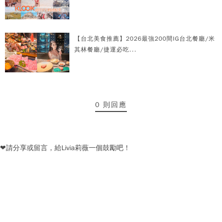
【台北美食推薦】2026最強200間IG台北餐廳/米
其林餐廳/捷運必吃...
0 則回應
❤請分享或留言，給Livia莉薇一個鼓勵吧！