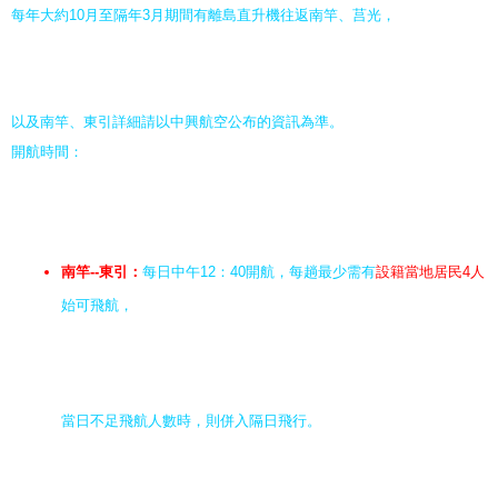
每年大約10月至隔年3月期間有離島直升機往返南竿、莒光，
以及南竿、東引詳細請以中興航空公布的資訊為準。
開航時間：
南竿--東引：
每日中午12：40開航，每趟最少需有
設籍當地居民4人
始可飛航，
當日不足飛航人數時，則併入隔日飛行。