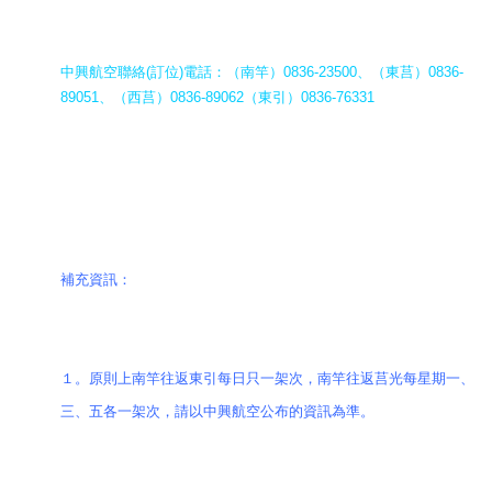
中興航空聯絡(訂位)電話：（南竿）0836-23500、（東莒）0836-
89051、（西莒）0836-89062（東引）0836-76331
補充資訊：
１。原則上南竿往返東引每日只一架次，南竿往返莒光每星期一、
三、五各一架次，請以中興航空公布的資訊為準。