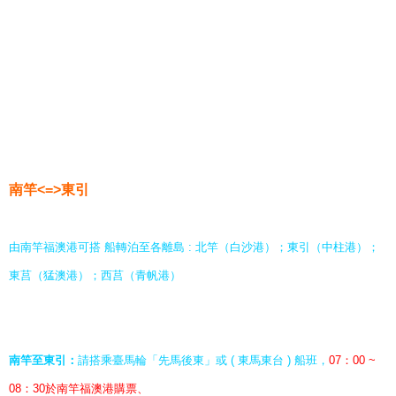
南竿<=>東引
由南竿福澳港可搭 船轉泊至各離島 : 北竿（白沙港）；東引（中柱港）；
東莒（猛澳港）；西莒（青帆港）
南竿至東引：
請搭乘臺馬輪「先馬後東」或 ( 東馬東台 ) 船班，
07：00 ~
08：30於南竿福澳港購票、