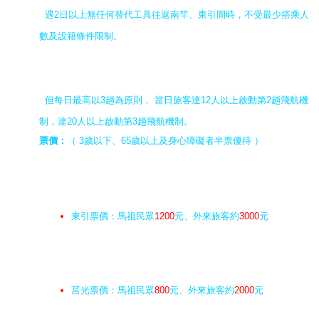
遇2日以上無任何替代工具往返南竿、東引間時，不受最少搭乘人
數及設籍條件限制。
但每日最高以3趟為原則， 當日旅客達12人以上啟動第2趟飛航機
制，達20人以上啟動第3趟飛航機制。
票價：
（ 3歲以下、65歲以上及身心障礙者半票優待 ）
東引票價：馬祖民眾
1200
元、外來旅客約
3000
元
莒光票價：馬祖民眾
800
元、外來旅客約
2000
元