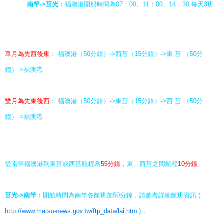
南竿->莒光：
福澳港開船時間為07：00、11：00、14：30 每天3班
單月為先西後東
：
福澳港（50分鐘）->西莒（15分鐘）->東 莒 （50分
鐘）->福澳港
雙月為先東後西
：
福澳港（50分鐘）->東莒（15分鐘）->西 莒 （50分
鐘）->福澳港
從南竿福澳港到東莒或西莒航程為
55分鐘
，東、西莒之間航程
10分鐘
。
莒光->南竿：
開航時間為南竿各航班加50分鐘，請參考詳細航班資訊 (
http://www.matsu-news.gov.tw/ftp_data/lai.htm
)，