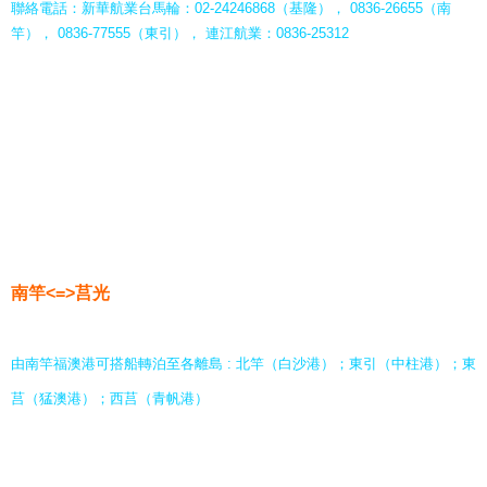
聯絡電話：新華航業台馬輪：02-24246868（基隆）， 0836-26655（南
竿）， 0836-77555（東引）， 連江航業：0836-25312
南竿<=>莒光
由南竿福澳港可搭船轉泊至各離島 : 北竿（白沙港）；東引（中柱港）；東
莒（猛澳港）；西莒（青帆港）