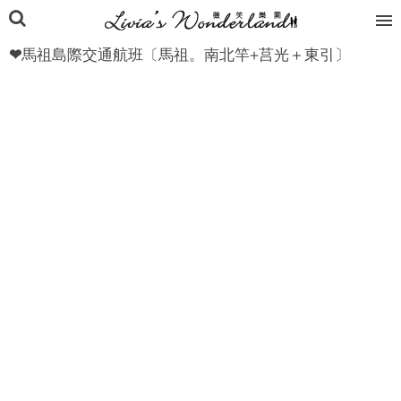
❤馬祖島際交通航班〔馬祖。南北竿+莒光＋東引〕