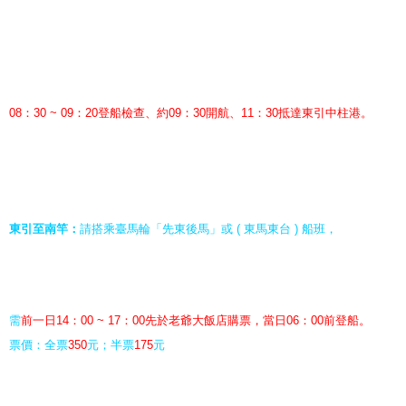
08：30 ~ 09：20登船檢查、約09：30開航、11：30抵達東引中柱港。
東引至南竿：
請搭乘臺馬輪「先東後馬」或 ( 東馬東台 ) 船班，
需
前一日14：00 ~ 17：00先於老爺大飯店購票，當日06：00前登船。
票價：全票
350
元；半票
175
元