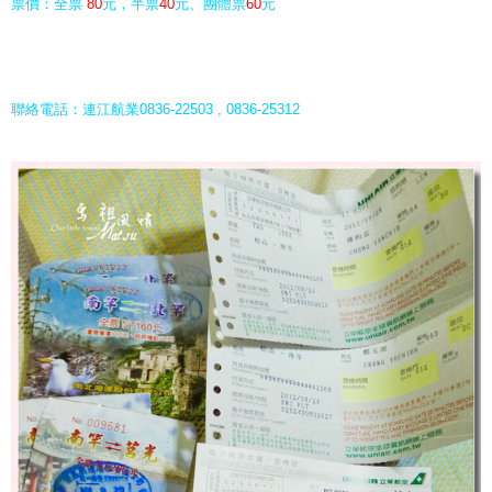
票價：全票
80
元，半票
40
元、團體票
60
元
聯絡電話：連江航業0836-22503 , 0836-25312