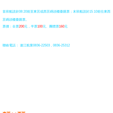
首班船請於08:20前至東莒或西莒碼頭櫃臺購票；末班船請於15:10前往東西
莒碼頭櫃臺購票。
票價：全票
200
元，半票
100
元、團體票
160
元
聯絡電話：
連江航業0836-22503 , 0836-25312