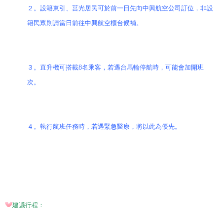
２。設籍東引、莒光居民可於前一日先向中興航空公司訂位，非設
籍民眾則請當日前往中興航空櫃台候補。
３。直升機可搭載8名乘客，若遇台馬輪停航時，可能會加開班
次。
４。執行航班任務時，若遇緊急醫療，將以此為優先。
建議行程：