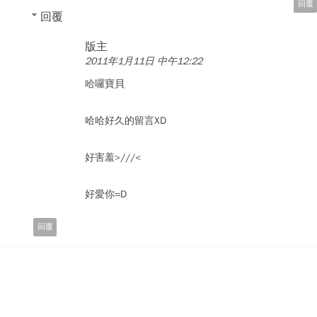
回覆
回覆
版主
2011年1月11日 中午12:22
哈囉寶貝
哈哈好久的留言XD
好害羞>///<
好愛你=D
回覆