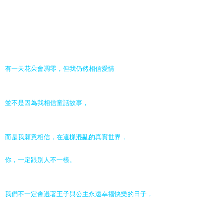
有一天花朵會凋零，但我仍然相信愛情
並不是因為我相信童話故事，
而是我願意相信，在這樣混亂的真實世界，
你，一定跟別人不一樣。
我們不一定會過著王子與公主永遠幸福快樂的日子，