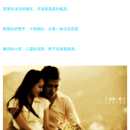
望著你淡淡的微笑，洋溢著溫柔的氣息。
輕握你的雙手，十指相扣，共看一抹浣花雲霞，
幽深的小徑，心靈的花期，禁不住隨風搖曳。