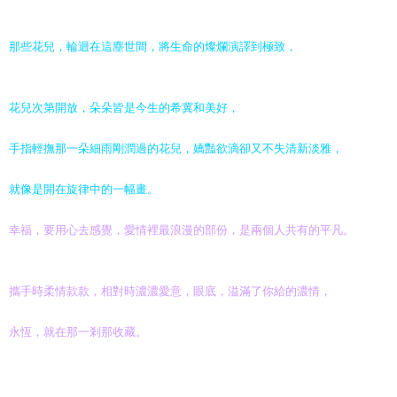
那些花兒，輪迴在這塵世間，將生命的燦爛演譯到極致，
花兒次第開放，朵朵皆是今生的希冀和美好，
手指輕撫那一朵細雨剛潤過的花兒，嬌豔欲滴卻又不失清新淡雅，
就像是開在旋律中的一幅畫。
幸福，要用心去感覺，愛情裡最浪漫的部份，是兩個人共有的平凡。
攜手時
柔
情
款款
，相對時濃濃愛意，眼底，
溢
滿了你給的濃情，
永恆，就在那一剎那收藏。