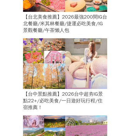
【台北美食推薦】2026最強200間IG台
北餐廳/米其林餐廳/捷運必吃美食/IG
景觀餐廳/午茶懶人包
【台中景點推薦】2026台中超夯IG景
點22+/必吃美食/一日遊好玩行程/住
宿推薦！