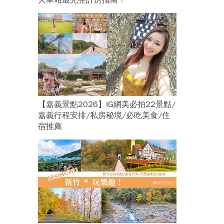
火車站最完整訂房指南！
【嘉義景點2026】IG網美必拍22景點/
嘉義行程安排/私房秘境/必吃美食/住
宿推薦