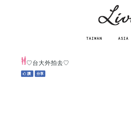
TAIWAN
ASIA
♡台大外拍去♡
讚
分享