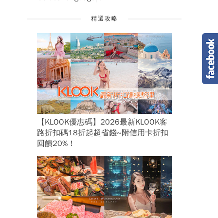
精選攻略
【KLOOK優惠碼】2026最新KLOOK客
路折扣碼18折起超省錢~附信用卡折扣
回饋20%！