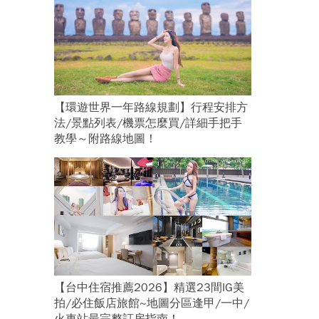
【環遊世界一年路線規劃】行程安排方
法/景點列表/機票怎麼買/詳細手把手
教學～附路線地圖！
【台中住宿推薦2026】精選23間IG美
拍/必住飯店旅館~地圖分區逢甲/一中/