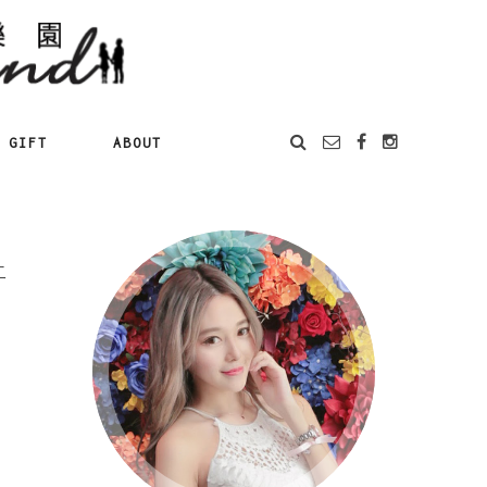
GIFT
ABOUT
二