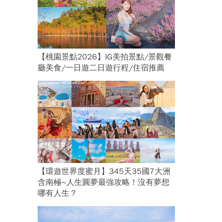
【桃園景點2026】IG美拍景點/景觀餐
廳美食/一日遊二日遊行程/住宿推薦
【環遊世界度蜜月】345天35國7大洲
含南極~人生圓夢最強攻略！沒有夢想
哪有人生？