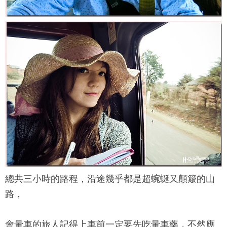
總共三小時的路程，沿途幾乎都是超蜿蜒又顛簸的山
路，
會暈車的旅人記得上車前一定要先吃暈車藥，不然應