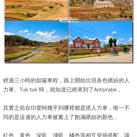
經過三小時的顛簸車程，路上開始出現各色繽紛的人
力車、Tuk tuk 時，就知道已經來到了Antsirabe，
其實之前在印度時幾乎到哪裡都是搭人力車，唯一不
同的是這邊的人力車被畫上了飽滿繽紛的顏色，
紅色、黃色、深藍、淺藍、橘色等相互穿插搭配，讓