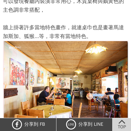
可以發現餐廳內裝潢非常用心，木質桌椅與鵝黃色的
主色調非常搭配，
牆上掛著許多當地特色畫作，就連桌巾也是畫著馬達
加斯加、狐猴...等，非常有當地特色。
分享到 FB
分享到 LINE
LINE
TOP