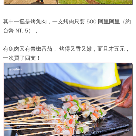
其中一攤是烤魚肉，一支烤肉只要 500 阿里阿里（約
台幣 NT. 5），
有魚肉又有青椒番茄， 烤得又香又嫩，而且才五元，
一次買了四支！