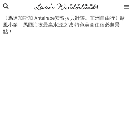
〔馬達加斯加 Antsirabe安齊拉貝壯遊。非洲自由行〕歐
風小鎮－馬國海拔最高水源之城 特色美食住宿必遊景
點！