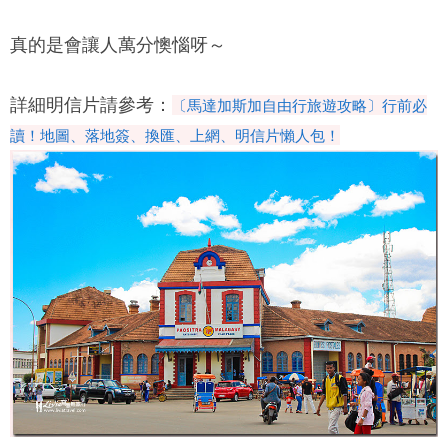
真的是會讓人萬分懊惱呀～
詳細明信片請參考：
〔馬達加斯加自由行旅遊攻略〕行前必
讀！地圖、落地簽、換匯、上網、明信片懶人包！