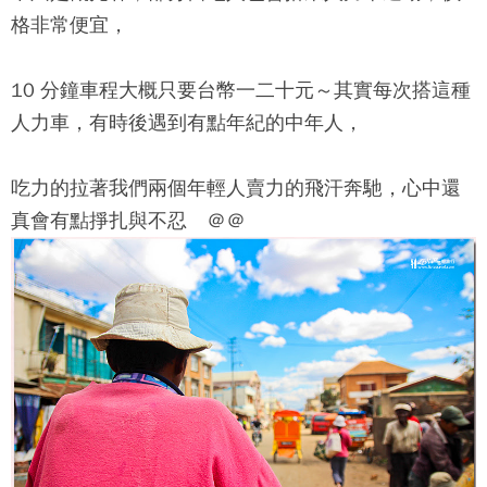
格非常便宜，
10 分鐘車程大概只要台幣一二十元～其實每次搭這種
人力車，有時後遇到有點年紀的中年人，
吃力的拉著我們兩個年輕人賣力的飛汗奔馳，心中還
真會有點掙扎與不忍 ＠＠