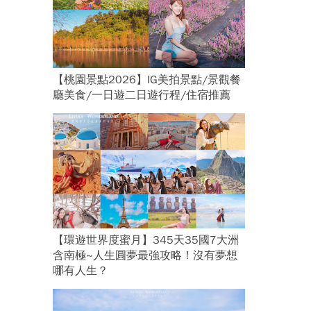
【桃園景點2026】IG美拍景點/景觀餐
廳美食/一日遊二日遊行程/住宿推薦
【環遊世界度蜜月】345天35國7大洲
含南極~人生圓夢最強攻略！沒有夢想
哪有人生？