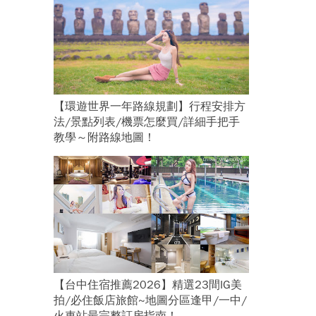
【環遊世界一年路線規劃】行程安排方
法/景點列表/機票怎麼買/詳細手把手
教學～附路線地圖！
【台中住宿推薦2026】精選23間IG美
拍/必住飯店旅館~地圖分區逢甲/一中/