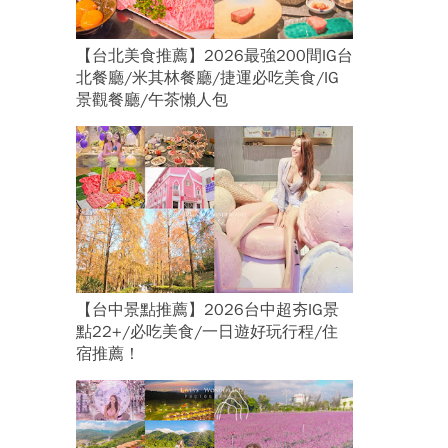
【台北美食推薦】2026最強200間IG台
北餐廳/米其林餐廳/捷運必吃美食/IG
景觀餐廳/午茶懶人包
【台中景點推薦】2026台中超夯IG景
點22+/必吃美食/一日遊好玩行程/住
宿推薦！