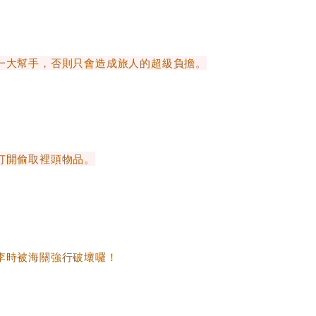
大幫手，否則只會造成旅人的超級負擔。
打開偷取裡頭物品。
李時被海關強行破壞囉！