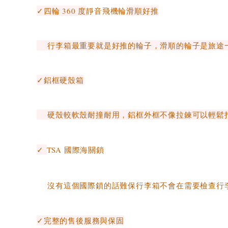
✓四輪 360 度
靜音飛機輪
滑順好推
行李箱最重要就是好推的輪子，滑順的輪子是旅途一
✓
鋁框硬殼箱
硬殼較軟殼耐撞耐用，鋁框外框不像拉鍊可以輕鬆
✓
TSA 國際海關鎖
沒有這個國際鎖的話難保行李箱不會在需要檢查行
✓完整的售後服務與保固