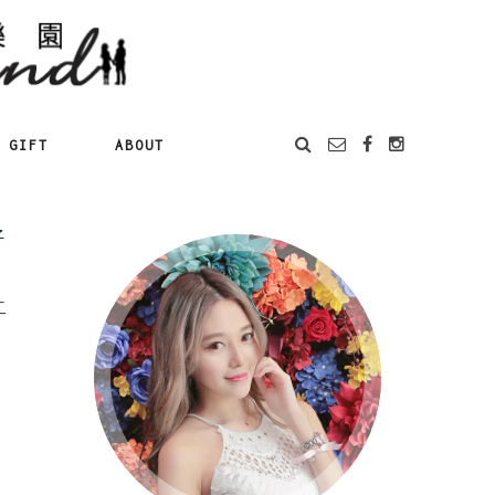
GIFT
ABOUT
好
二