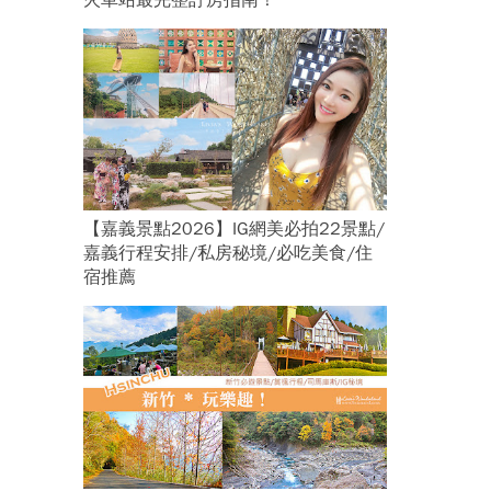
火車站最完整訂房指南！
，
【嘉義景點2026】IG網美必拍22景點/
嘉義行程安排/私房秘境/必吃美食/住
宿推薦