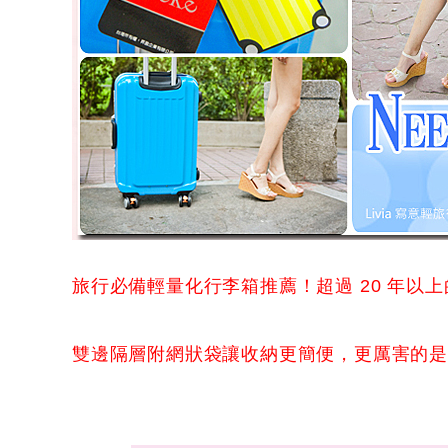
旅行必備輕量化行李箱推薦！超過 20 年以上
雙邊隔層附網狀袋讓收納更簡便，更厲害的是搭