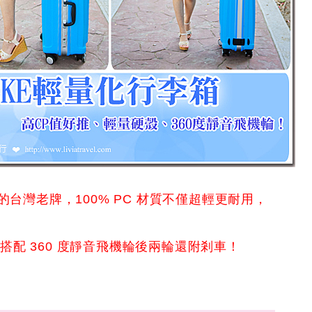
的台灣老牌，100% PC 材質不僅超輕更耐用，
配 360 度靜音飛機輪後兩輪還附剎車！