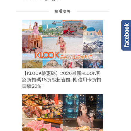
精選攻略
【KLOOK優惠碼】2026最新KLOOK客
路折扣碼18折起超省錢~附信用卡折扣
回饋20%！