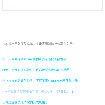
〈本篇文章為商品邀稿，小米實際體驗後分享之文章〉
今天小米要介紹兩件女孩們春夏必備的百搭群款，
讓女孩們輕鬆搭配就可以成為艷夏最吸睛的焦點囉！
繼上次在好姐妹的勸敗之下買了兩件ORENDA兩件新衣後，
(
❤剪裁迷人質感平價穿搭〔美式休閒。ORENDA〕
)
因為還滿喜歡他們家的美式風格，