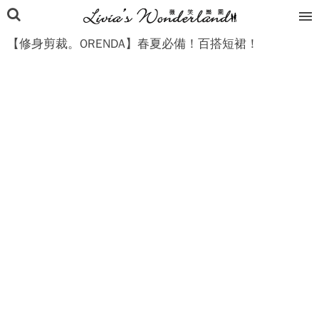
【修身剪裁。ORENDA】春夏必備！百搭短裙！